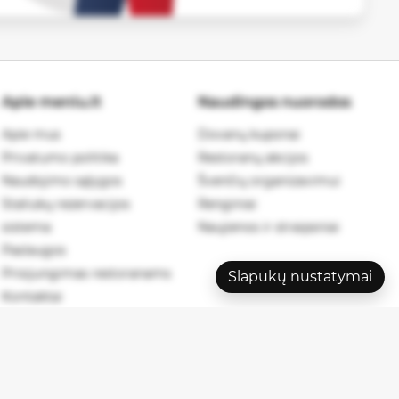
Apie meniu.lt
Naudingos nuorodos
Apie mus
Dovanų kuponai
Privatumo politika
Restoranų akcijos
Naudojimo sąlygos
Švenčių organizavimui
Staliukų rezervacijos
Renginiai
sistema
Naujienos ir straipsniai
Paslaugos
Prisijungimas restoranams
Slapukų nustatymai
Kontaktai
026 meniu.lt. Visos teisės saugomos.
Privatumo politika
.