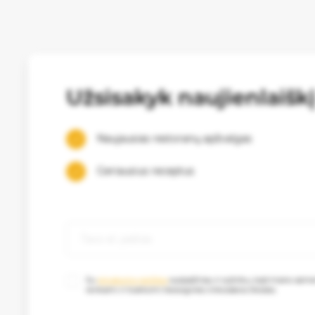
Užsisakyk naujienlaišk
Naujausias restoranų apžvalgas
Geriausius receptus
Su
privatumo politika
susipažinau ir sutinku, kad mano as
renkami ir tvarkomi tiesioginės rinkodaros tikslais.