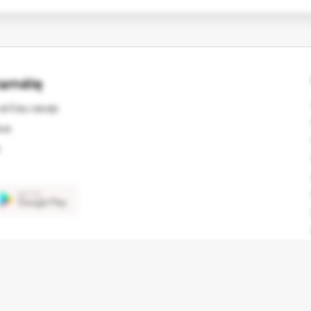
ramėlę
arčiau savęs
kus
© 2