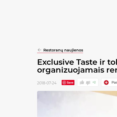
pasirinkimą
Patvirtinti
visus
Restoranų naujienos
Exclusive Taste ir t
organizuojamais re
Pas
Save
+2
2018-07-24