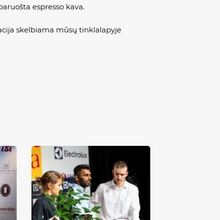
 paruošta espresso kava.
macija skelbiama mūsų tinklalapyje