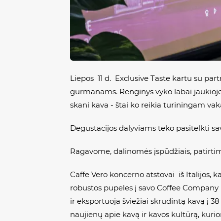
Liepos 11 d. Exclusive Taste kartu su par
gurmanams. Renginys vyko labai jaukioje v
skani kava - štai ko reikia turiningam vak
Degustacijos dalyviams teko pasitelkti sav
Ragavome, dalinomės įspūdžiais, patirtim
Caffe Vero koncerno atstovai iš Italijos, 
robustos pupeles į savo Coffee Company 
ir eksportuoja šviežiai skrudintą kavą į 38
naujienų apie kavą ir kavos kultūrą, kur