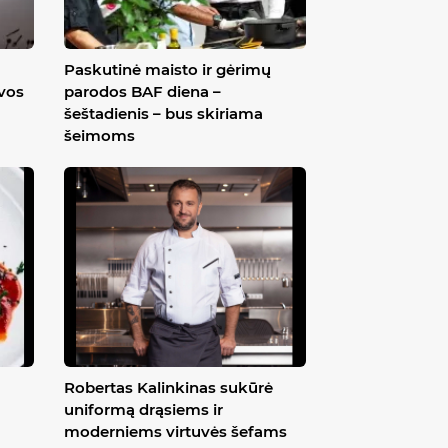
Paskutinė maisto ir gėrimų
uvos
parodos BAF diena –
šeštadienis – bus skiriama
šeimoms
Robertas Kalinkinas sukūrė
uniformą drąsiems ir
moderniems virtuvės šefams