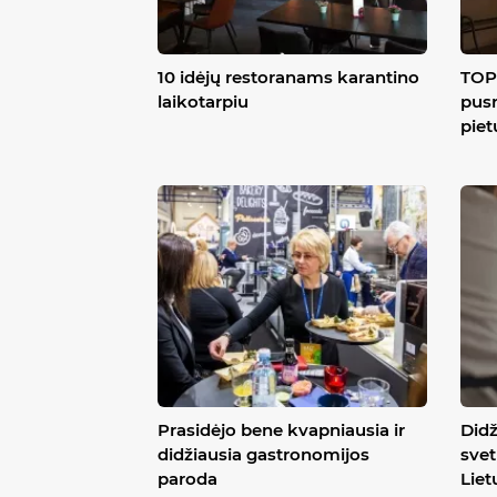
10 idėjų restoranams karantino
TOP 
laikotarpiu
pusr
piet
Prasidėjo bene kvapniausia ir
Didž
didžiausia gastronomijos
svet
paroda
Liet