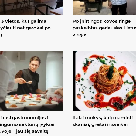
3 vietos, kur galima
Po įnirtingos kovos ringe
yčiauti net gerokai po
paskelbtas geriausias Liet
ų
virėjas
iausi gastronomijos ir
Italai mokys, kaip gaminti
ingumo sektorių įvykiai
skaniai, greitai ir sveikai
uvoje – jau šią savaitę