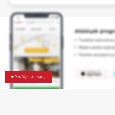
Atsisiųsk prog
Turėkite restoranus 
Rezervuokite staliu
Palikite atsiliepimus
+
Pasiūlyk restoraną