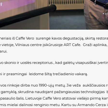
tneriais iš Caffe Vero surengė kavos degustaciją, skirtą rest
ietoje, Vilniaus centre įsikūrusioje ART Cafe. Graži aplinka, 
arui.
o skonio ir uoslės receptorius , kad galėtų visapusiškai įvert
i ir prasmingai leidome šiltą trečiadienio vakarą.
kavos rinkoje dirba nuo 1990-ujų metų. Jie veža aukščiausios r
gamyklą, skrudina naudojant pažangiausias technologijas be
 pasaulio šalis. Lietuvoje Caffe Vero atstovai viešėjo pirmą ka
iomis mielai dalinosi renginio metu. Kartu su Armando Cerz