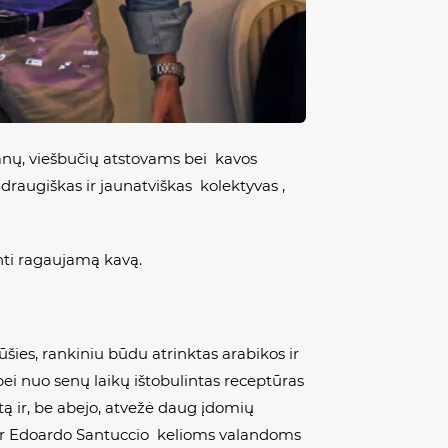
oranų, viešbučių atstovams bei kavos
draugiškas ir jaunatviškas kolektyvas ,
inti ragaujamą kavą.
ūšies, rankiniu būdu atrinktas arabikos ir
i nuo senų laikų ištobulintas receptūras
rtą ir, be abejo, atvežė daug įdomių
a ir Edoardo Santuccio kelioms valandoms