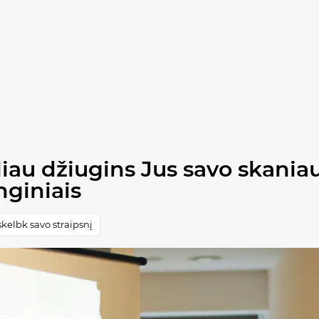
oliau džiugins Jus savo skania
nginiais
kelbk savo straipsnį