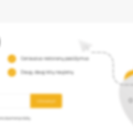
į
Geriausius restoranų pasiūlymus
Daug, daug kitų naujienų
Užsisakyti
mens duomenys būtų