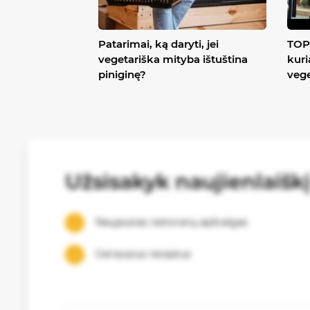
Patarimai, ką daryti, jei
TOP 
vegetariška mityba ištuština
kuri
piniginę?
veg
Užsisakyk naujienlaišk
Naujausias restoranų apžvalgas
Geriausius receptus