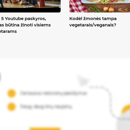
5 Youtube paskyros,
Kodėl žmonės tampa
as būtina žinoti visiems
vegetarais/veganais?
etarams
į
Geriausius restoranų pasiūlymus
Daug, daug kitų naujienų