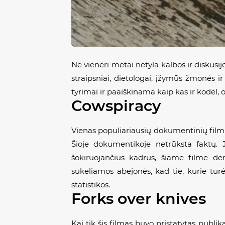
Ne vieneri metai netyla kalbos ir diskus
straipsniai, dietologai, įžymūs žmonės i
tyrimai ir paaiškinama kaip kas ir kodėl, 
Cowspiracy
Vienas populiariausių dokumentinių filmų
Šioje dokumentikoje netrūksta faktų.
šokiruojančius kadrus, šiame filme dėm
sukeliamos abejonės, kad tie, kurie tur
statistikos.
Forks over knives
Kai tik šis filmas buvo pristatytas publi