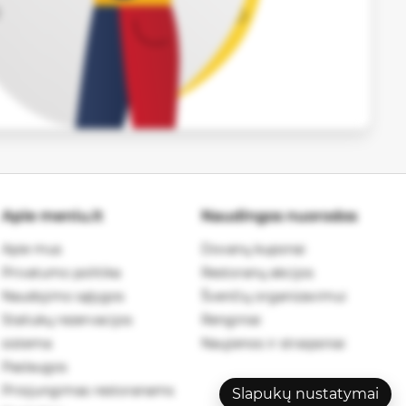
Apie meniu.lt
Naudingos nuorodos
Apie mus
Dovanų kuponai
Privatumo politika
Restoranų akcijos
Naudojimo sąlygos
Švenčių organizavimui
Staliukų rezervacijos
Renginiai
sistema
Naujienos ir straipsniai
Paslaugos
Prisijungimas restoranams
Slapukų nustatymai