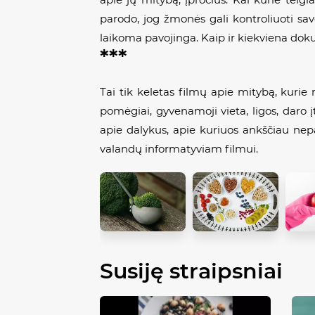
parodo, jog žmonės gali kontroliuoti sav
laikoma pavojinga. Kaip ir kiekviena dokume
***
Tai tik keletas filmų apie mitybą, kurie
pomėgiai, gyvenamoji vieta, ligos, daro į
apie dalykus, apie kuriuos ankščiau nepag
valandų informatyviam filmui.
Susiję straipsniai