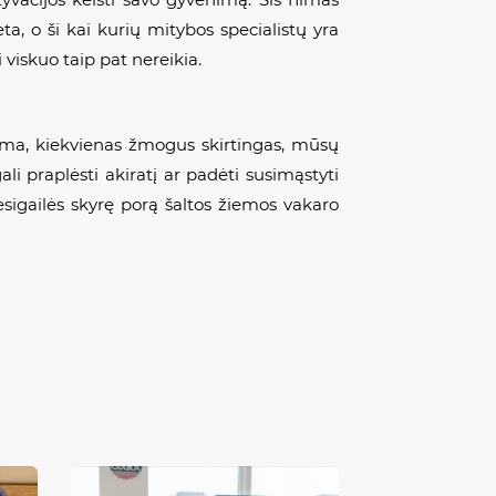
a, o ši kai kurių mitybos specialistų yra
 viskuo taip pat nereikia.
inoma, kiekvienas žmogus skirtingas, mūsų
li praplėsti akiratį ar padėti susimąstyti
nesigailės skyrę porą šaltos žiemos vakaro