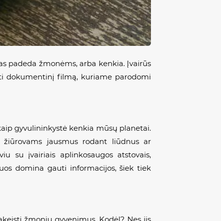
zmas padeda žmonėms, arba kenkia. Įvairūs
ūrėti dokumentinį filmą, kuriame parodomi
kaip gyvulininkystė kenkia mūsų planetai.
i žiūrovams jausmus rodant liūdnus ar
u su įvairiais aplinkosaugos atstovais,
uos domina gauti informacijos, šiek tiek
 pakeisti žmonių gyvenimus. Kodėl? Nes jis