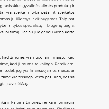
g atsisakius gyvulinės kilmės produktų ir
ai yra, sveika mitybą pašalinti sveikatos
omas jų liūdesys ir džiaugsmas. Taip pat
ybė mitybos specialistų ir blogerių teigia,
slinį filmą. Tačiau juk geriau vieną karta
ti, kad žmonės yra nuodijami maistu, kad
kime, kad ji mums reikalinga. Pateikiami
ien todėl, jog yra finansuojamos mėsos ar
lme yra teisinga. Verta pažiūrėti, nes šis
ti į savo lėkštę.
eriką ir kalbina žmonės, renka informaciją
yvacijos keisti savo gyvenimą. Šis filmas