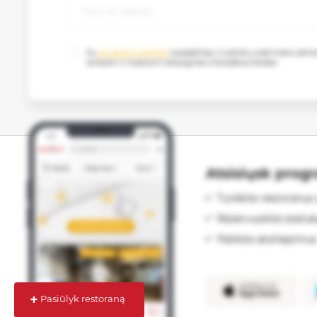
Su
privatumo politika
susipažinau ir sutinku, kad mano as
renkami ir tvarkomi tiesioginės rinkodaros tikslais.
Atsisiųsk prog
Turėkite restoranus 
Rezervuokite staliu
Palikite atsiliepimus
+
Pasiūlyk restoraną