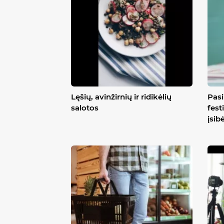
Lęšių, avinžirnių ir ridikėlių
Pasi
salotos
fest
įsib