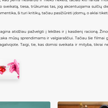
o sveikatą, tiesa, trūkumas tas, jog akcentuojama sulčių diet
ntika, ši turi kritikų, tačiau pasižiūrėti įdomų, o aklai tikėti
 ragina atidžiau pažvelgti į lėkštes ir į kasdienį racioną. Ž
taka mūsų sprendimams ir valgiaraščiui. Tačiau šie filmai ga
alvojote. Taigi, tie, kas domisi sveikata ir mityba, tikrai 