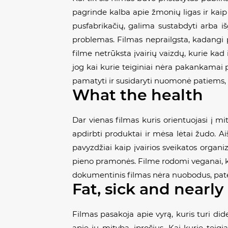
pagrinde kalba apie žmonių ligas ir kaip
pusfabrikačių, galima sustabdyti arba iš
problemas. Filmas neprailgsta, kadangi 
filme netrūksta įvairių vaizdų, kurie kad 
jog kai kurie teiginiai nėra pakankamai p
pamatyti ir susidaryti nuomonė patiems, ne
What the health
Dar vienas filmas kuris orientuojasi į 
apdirbti produktai ir mėsa lėtai žudo. 
pavyzdžiai kaip įvairios sveikatos organ
pieno pramonės. Filme rodomi veganai, kur
dokumentinis filmas nėra nuobodus, pateiki
Fat, sick and nearl
Filmas pasakoja apie vyrą, kuris turi did
apie jų mitybą, įpročius. Kai kurie teig