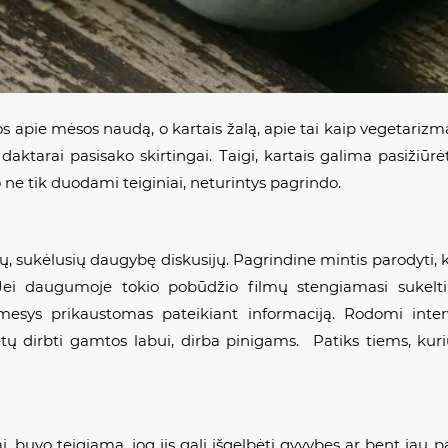
ijos apie mėsos naudą, o kartais žalą, apie tai kaip vegetari
r daktarai pasisako skirtingai. Taigi, kartais galima pasiži
o ne tik duodami teiginiai, neturintys pagrindo.
, sukėlusių daugybę diskusijų. Pagrindine mintis parodyti, 
 Jei daugumoje tokio pobūdžio filmų stengiamasi sukelt
esys prikaustomas pateikiant informaciją. Rodomi intervi
ėtų dirbti gamtos labui, dirba pinigams. Patiks tiems, kuri
kai, buvo teigiama, jog jis gali išgelbėti gyvybes ar bent jau