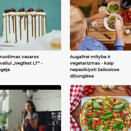
ruošimas vasaros
Augalinė mityba ir
ivaliui „Vegfest LT“ -
vegetarizmas - kaip
ėgėja
nepasiklysti žaliosiose
džiunglėse