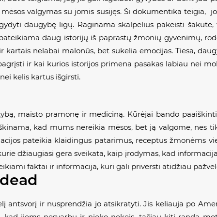
 mėsos valgymas su jomis susijęs. Ši dokumentika teigia, jo
gydyti daugybę ligų. Raginama skalpelius pakeisti šakute, t
pateikiama daug istorijų iš paprastų žmonių gyvenimų, rod
ir kartais nelabai malonūs, bet sukelia emocijas. Tiesa, daug
agrįsti ir kai kurios istorijos primena pasakas labiau nei mok
i kelis kartus išgirsti.
mitybą, maisto pramonę ir mediciną. Kūrėjai bando paaiškin
Aiškinama, kad mums nereikia mėsos, bet ją valgome, nes ti
izacijos pateikia klaidingus patarimus, receptus žmonėms v
ie džiaugiasi gera sveikata, kaip įrodymas, kad informacija fi
ami faktai ir informacija, kuri gali priversti atidžiau pažvelg
y dead
elį antsvorį ir nusprendžia jo atsikratyti. Jis keliauja po Am
ia, kad jiems nesvarbu ir nieko nekeis, tačiau kiti randa mot