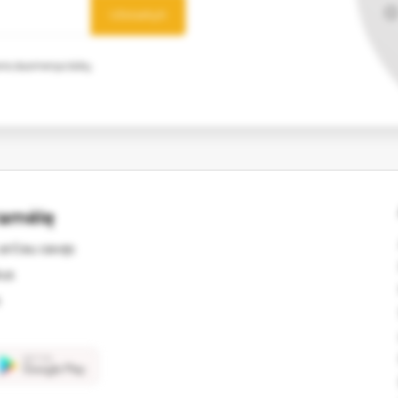
Užsisakyti
mens duomenys būtų
ramėlę
arčiau savęs
kus