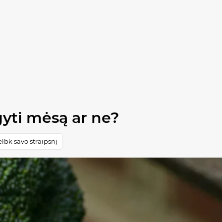
yti mėsą ar ne?
lbk savo straipsnį