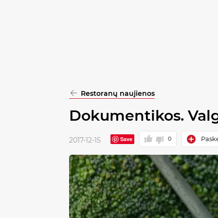
pasirinkimą
Patvirtinti
visus
Restoranų naujienos
Dokumentikos. Valg
Paske
Save
0
2017-12-15