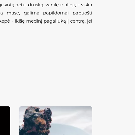
tą actu, druską, vanilę ir aliejų - viską
isą masę, galima papildomai papuošti
kepė - ikišę medinį pagaliuką į centrą, jei