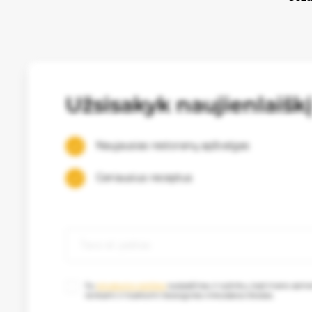
Užsisakyk naujienlaišk
Naujausias restoranų apžvalgas
Geriausius receptus
Su
privatumo politika
susipažinau ir sutinku, kad mano as
renkami ir tvarkomi tiesioginės rinkodaros tikslais.