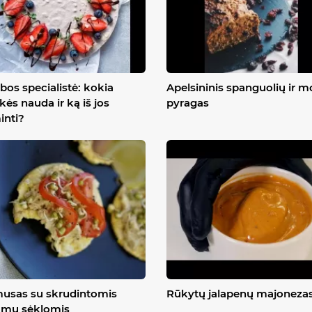
bos specialistė: kokia
Apelsininis spanguolių ir 
kės nauda ir ką iš jos
pyragas
inti?
usas su skrudintomis
Rūkytų jalapenų majoneza
amų sėklomis