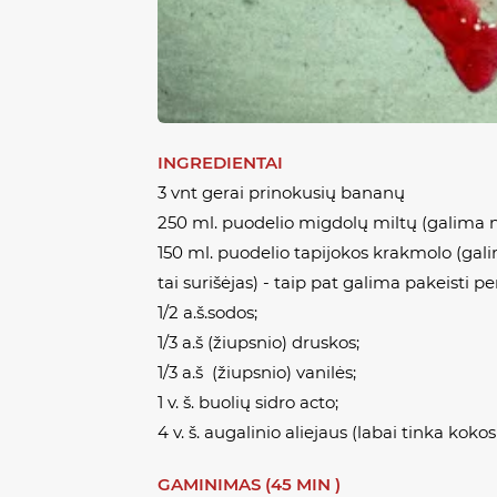
INGREDIENTAI
3 vnt gerai prinokusių bananų
250 ml. puodelio migdolų miltų (galima n
150 ml. puodelio tapijokos krakmolo (ga
tai surišėjas) - taip pat galima pakeisti p
1/2 a.š.sodos;
1/3 a.š (žiupsnio) druskos;
1/3 a.š (žiupsnio) vanilės;
1 v. š. buolių sidro acto;
4 v. š. augalinio aliejaus (labai tinka koko
GAMINIMAS (45 MIN )