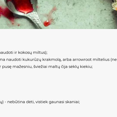
audoti ir kokosų miltus);
lima naudoti kukurūzų krakmolą, arba
arrowroot
miltelius (ne
er pusę mažesniu, šviežiai maltų čija sėklų kiekiu;
sų) - nebūtina dėti, vistiek gaunasi skaniai;