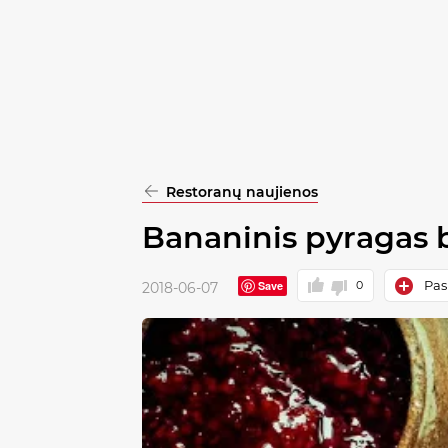
pasirinkimą
Patvirtinti
visus
Restoranų naujienos
Bananinis pyragas b
Pas
Save
0
2018-06-07