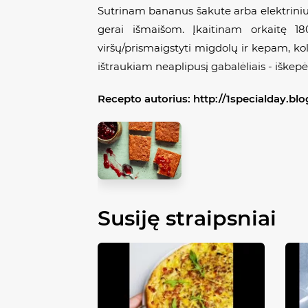
Sutrinam bananus šakute arba elektriniu 
gerai išmaišom. Įkaitinam orkaitę 1
viršų/prismaigstyti migdolų ir kepam, kol 
ištraukiam neaplipusį gabalėliais - iškep
Recepto autorius:
http://1specialday.bl
Susiję straipsniai