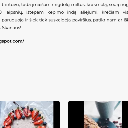
trintuvu, tada įmaišom migdolų miltus, krakmolą, sodą nugesin
80 laipsnių, ištepam kepimo indą aliejumi, krečiam v
paruduoja ir šiek tiek suskeldėja paviršius, patikrinam ar iš
ė. Skanaus!
ogspot.com/