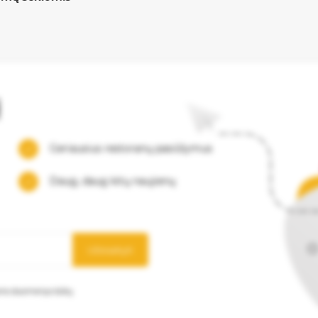
į
Geriausius restoranų pasiūlymus
Daug, daug kitų naujienų
Užsisakyti
mens duomenys būtų