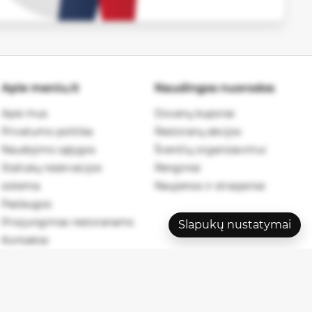
Apie meniu.lt
Naudingos nuorodos
Apie mus
Dovanų kuponai
Privatumo politika
Restoranų akcijos
Naudojimo sąlygos
Švenčių organizavimui
Staliukų rezervacijos
Renginiai
sistema
Naujienos ir straipsniai
Paslaugos
Prisijungimas restoranams
Slapukų nustatymai
Kontaktai
026 meniu.lt. Visos teisės saugomos.
Privatumo politika
.