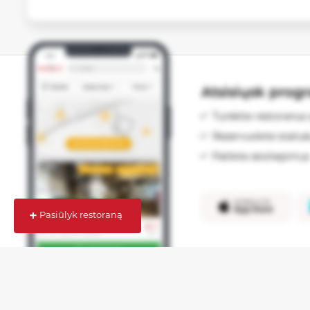
Atsisiųsk prog
Turėkite restoranus 
Rezervuokite staliu
Palikite atsiliepimus
+
Pasiūlyk restoraną