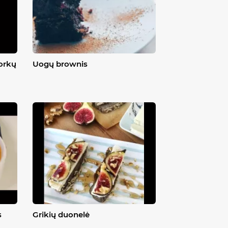
morkų
Uogų brownis
s
Grikių duonelė