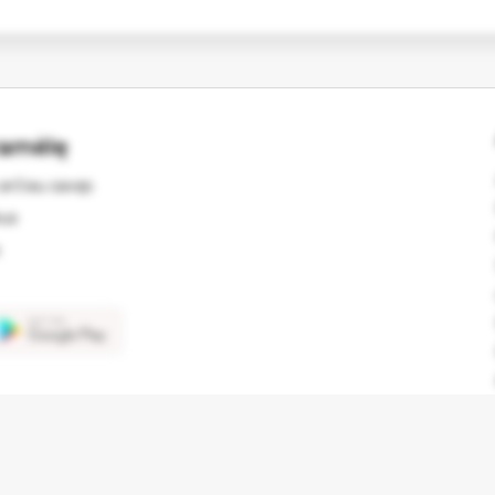
ramėlę
arčiau savęs
kus
© 2