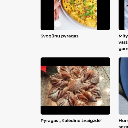
Svogūnų pyragas
Mity
varš
gam
Pyragas „Kalėdinė žvaigždė“
Hum
sez