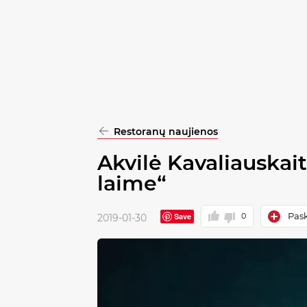
pasirinkimą
Patvirtinti
visus
Restoranų naujienos
Akvilė Kavaliauskait
laime“
Pask
Save
0
2019-01-30