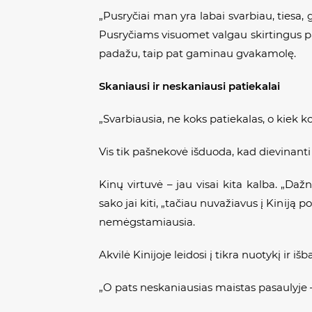
„Pusryčiai man yra labai svarbiau, tiesa, 
Pusryčiams visuomet valgau skirtingus pa
padažu, taip pat gaminau gvakamolę.
Skaniausi ir neskaniausi patiekalai
„Svarbiausia, ne koks patiekalas, o kiek
Vis tik pašnekovė išduoda, kad dievinanti 
Kinų virtuvė – jau visai kita kalba. „D
sako jai kiti, „tačiau nuvažiavus į Kiniją p
nemėgstamiausia.
Akvilė Kinijoje leidosi į tikra nuotykį ir i
„O pats neskaniausias maistas pasaulyje – 