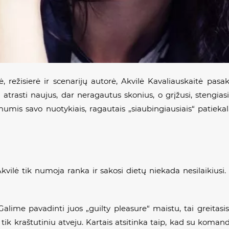
, režisierė ir scenarijų autorė, Akvilė Kavaliauskaitė pasa
atrasti naujus, dar neragautus skonius, o grįžusi, stengias
 mumis savo nuotykiais, ragautais „siaubingiausiais“ patieka
vilė tik numoja ranka ir sakosi dietų niekada nesilaikiusi. R
alime pavadinti juos „guilty pleasure“ maistu, tai greitasis
u tik kraštutiniu atveju. Kartais atsitinka taip, kad su koma