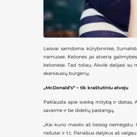
Laisvai samdoma kūrybininkė, žurnalistė
namuose. Kelionės jai atveria galimybės 
kelionėse. Tad toliau, Akvilė dalijasi su
skaniausių burgerių.
„McDonald’s“ – tik kraštutiniu atveju
Paklausta apie sveiką mitybą ir dietas, Ak
savaime ir be didelių pastangų.
„Kai kurio maisto aš tiesiog nemėgstu. G
riešutai ir t.t. Panašius dalykus aš valga