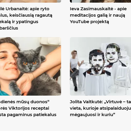
lė Urbanaitė: apie ryto
Ieva Zasimauskaitė - apie
alus, keisčiausią ragautą
meditacijos galią ir naują
ekalą ir ypatingus
YouTube projektą
ibarščius
sdienės mūsų duonos“
Jolita Vaitkutė: „Virtuvė – ta
rės Viktorijos receptai
vieta, kurioje atsipalaiduoju
ta pagaminus patiekalus
mėgaujuosi ir kuriu”