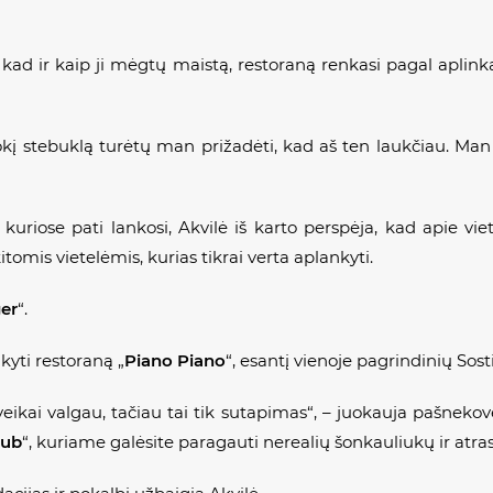
g kad ir kaip ji mėgtų maistą, restoraną renkasi pagal aplinką
kį stebuklą turėtų man prižadėti, kad aš ten laukčiau. Man s
kuriose pati lankosi, Akvilė iš karto perspėja, kad apie vie
tomis vietelėmis, kurias tikrai verta aplankyti.
er
“.
nkyti restoraną „
Piano Piano
“, esantį vienoje pagrindinių Sost
eikai valgau, tačiau tai tik sutapimas“, – juokauja pašnekovė
pub
“, kuriame galėsite paragauti nerealių šonkauliukų ir atrast