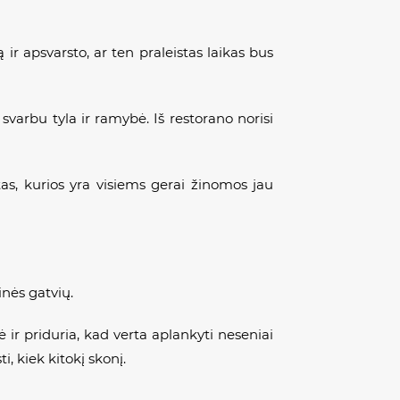
 ir apsvarsto, ar ten praleistas laikas bus
varbu tyla ir ramybė. Iš restorano norisi
tas, kurios yra visiems gerai žinomos jau
inės gatvių.
 ir priduria, kad verta aplankyti neseniai
i, kiek kitokį skonį.