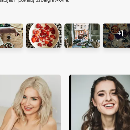
acijas ir pokalbį užbaigia Akvilė.
+1
Nuotr.