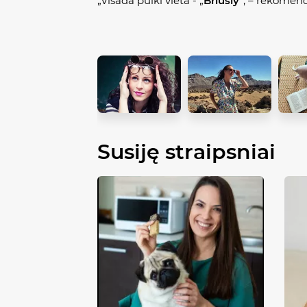
„Visada puiki vieta - „
Briusly
“, – rekomend
Susiję straipsniai