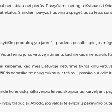
gal net labiau nei pietūs. Pusryčiams netingiu išsispausti švie
tiekalus. Šiandien, pavyzdžiui, viriau spagečius su fetos sūr
 kokybiškų produktų yra jame“ – pradeda pokalbį apie jos mėg
Viduržemio jūros virtuvę ir žinanti, kad niekada nenusivils It
ažnai kalbama, kad mes Lietuvoje neturime tikros kinų virtu
ožiūris nepasikeitė: daug cukraus ir tešlos, – pasakoja Akvilė ir 
šbandė kone viską: šilkaverpio lervas, skorpionus, karvelį ant pag
ryžių trapučiai. Atrodo, jog valgai televizorių pakavimo putą“,