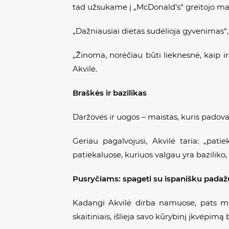
tad užsukame į „McDonald’s“ greitojo mais
„Dažniausiai dietas sudėlioja gyvenimas“, –
„Žinoma, norėčiau būti lieknesnė, kaip ir
Akvilė.
Braškės ir bazilikas
Daržovės ir uogos – maistas, kuris padov
Geriau pagalvojusi, Akvilė taria: „pat
patiekaluose, kuriuos valgau yra baziliko, re
Pusryčiams: spageti su ispanišku padaž
Kadangi Akvilė dirba namuose, pats mėg
skaitiniais, išlieja savo kūrybinį įkvėpimą 