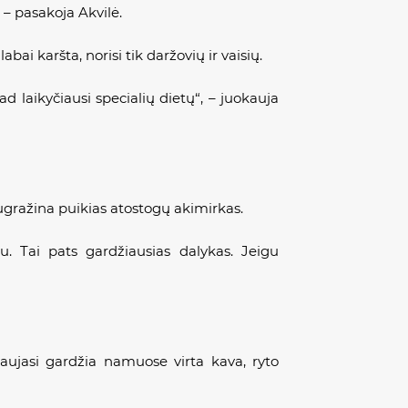
 – pasakoja Akvilė.
ai karšta, norisi tik daržovių ir vaisių.
d laikyčiausi specialių dietų“, – juokauja
ugražina puikias atostogų akimirkas.
u. Tai pats gardžiausias dalykas. Jeigu
aujasi gardžia namuose virta kava, ryto