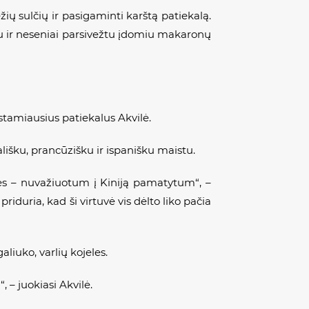
žių sulčių ir pasigaminti karštą patiekalą.
iu ir neseniai parsivežtu įdomiu makaronų
stamiausius patiekalus Akvilė.
ališku, prancūzišku ir ispanišku maistu.
vės – nuvažiuotum į Kiniją pamatytum“, –
priduria, kad ši virtuvė vis dėlto liko pačia
aliuko, varlių kojeles.
 – juokiasi Akvilė.