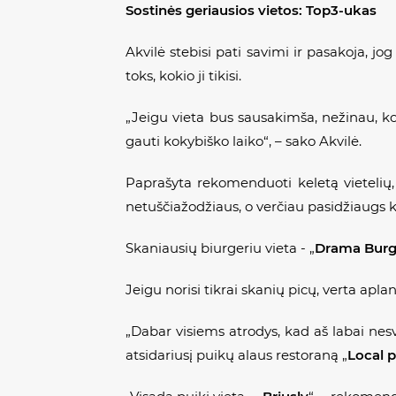
Sostinės geriausios vietos: Top3-ukas
Akvilė stebisi pati savimi ir pasakoja, jo
toks, kokio ji tikisi.
„Jeigu vieta bus sausakimša, nežinau, ko
gauti kokybiško laiko“, – sako Akvilė.
Paprašyta rekomenduoti keletą vietelių, 
netuščiažodžiaus, o verčiau pasidžiaugs ki
Skaniausių biurgeriu vieta - „
Drama Burg
Jeigu norisi tikrai skanių picų, verta apla
„Dabar visiems atrodys, kad aš labai nesv
atsidariusį puikų alaus restoraną „
Local 