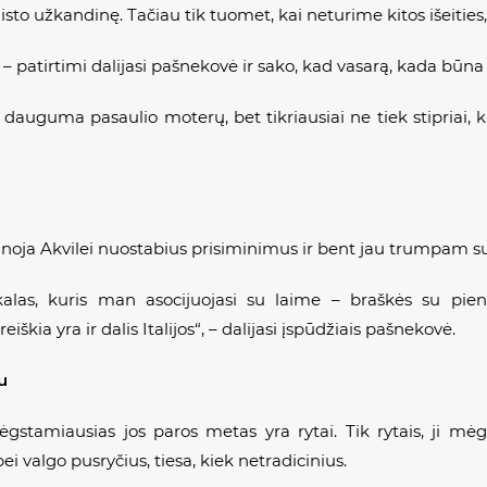
to užkandinę. Tačiau tik tuomet, kai neturime kitos išeities,
 patirtimi dalijasi pašnekovė ir sako, kad vasarą, kada būna lab
 dauguma pasaulio moterų, bet tikriausiai ne tiek stipriai, ka
anoja Akvilei nuostabius prisiminimus ir bent jau trumpam s
iekalas, kuris man asocijuojasi su laime – braškės su pien
iškia yra ir dalis Italijos“, – dalijasi įspūdžiais pašnekovė.
u
stamiausias jos paros metas yra rytai. Tik rytais, ji mėg
bei valgo pusryčius, tiesa, kiek netradicinius.