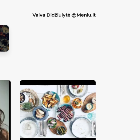
Vaiva Didžiulytė @Meniu.lt