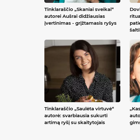
Tinklaraščio „Skaniai sveikai“
Dovi
autorei Aušrai didžiausias
ritu
įvertinimas - grįžtamasis ryšys
pati
šalt
Tinklaraščio „Saulėta virtuvė“
„Ka
autorė: svarbiausia sukurti
auto
artimą ryšį su skaitytojais
gims