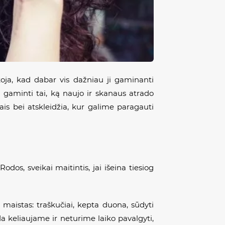
koja, kad dabar vis dažniau ji gaminanti
i gaminti tai, ką naujo ir skanaus atrado
lais bei atskleidžia, kur galime paragauti
odos, sveikai maitintis, jai išeina tiesiog
 maistas: traškučiai, kepta duona, sūdyti
nda keliaujame ir neturime laiko pavalgyti,