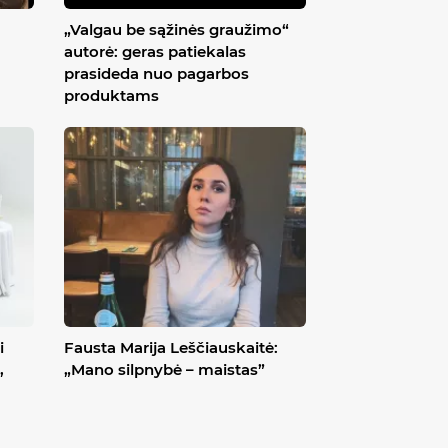
„Valgau be sąžinės graužimo“
autorė: geras patiekalas
prasideda nuo pagarbos
produktams
i
Fausta Marija Leščiauskaitė:
,
„Mano silpnybė – maistas”