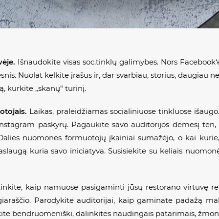
vėje.
Išnaudokite visas soc.tinklų galimybes. Nors Facebo
snis. Nuolat kelkite įrašus ir, dar svarbiau,
storius
, daugiau ne
, kurkite „skanų“ turinį.
otojais.
Laikas, praleidžiamas socialiniuose tinkluose išaugo.
nstagram paskyrų. Pagaukite savo auditorijos dėmesį ten, k
 Dalies nuomonės formuotojų įkainiai sumažėjo, o kai kurie,
augą kuria savo iniciatyva. Susisiekite su keliais nuomonė
inkite, kaip namuose pasigaminti jūsų restorano virtuvę re
valgiaraščio. Parodykite auditorijai, kaip gaminate padažą
kite bendruomeniški, dalinkitės naudingais patarimais, žmonė