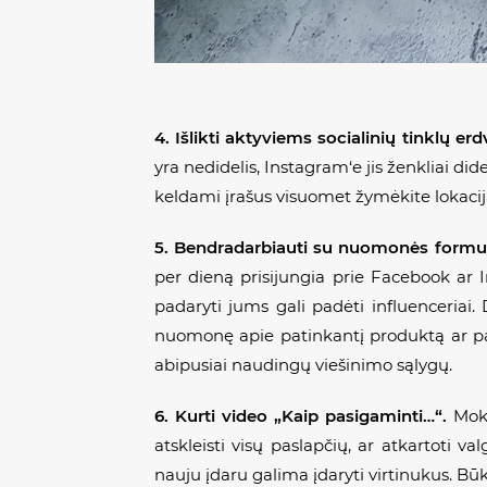
4. Išlikti aktyviems socialinių tinklų erd
yra nedidelis, Instagram‘e jis ženkliai dide
keldami įrašus visuomet žymėkite lokaciją
5. Bendradarbiauti su nuomonės formu
per dieną prisijungia prie Facebook ar I
padaryti jums gali padėti influenceriai.
nuomonę apie patinkantį produktą ar pasl
abipusiai naudingų viešinimo sąlygų.
6. Kurti video „Kaip pasigaminti…“.
Mok
atskleisti visų paslapčių, ar atkartoti 
nauju įdaru galima įdaryti virtinukus. Bū