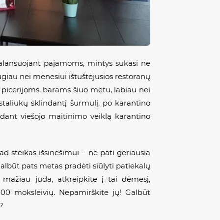
 balansuojant pajamoms, mintys sukasi ne
ugiau nei mėnesiui ištuštėjusios restoranų
, picerijoms, barams šiuo metu, labiau nei
 staliukų sklindantį šurmulį, po karantino
ykdant viešojo maitinimo veiklą karantino
d steikas išsinešimui – ne pati geriausia
Galbūt pats metas pradėti siūlyti patiekalų
 mažiau juda, atkreipkite į tai dėmesį,
0 moksleivių. Nepamirškite jų! Galbūt
?