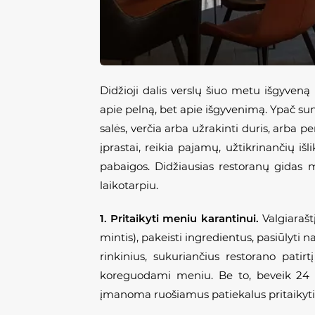
Didžioji dalis verslų šiuo metu išgyven
apie pelną, bet apie išgyvenimą. Ypač sun
salės, verčia arba užrakinti duris, arba 
įprastai, reikia pajamų, užtikrinančių iš
pabaigos. Didžiausias restoranų gidas me
laikotarpiu.
1. Pritaikyti meniu karantinui.
Valgiarašt
mintis), pakeisti ingredientus, pasiūlyti 
rinkinius, sukuriančius restorano pati
koreguodami meniu. Be to, beveik 24 
įmanoma ruošiamus patiekalus pritaikyti š