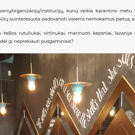
monių/organizacijų/institucijų, kurių veikla karantino met
 būtų suinteresuota padovanoti visiems nemokamus pietus, at
 tešlos rutuliukai, virtinukai, marinuoti kepsniai, lazanija i
odėl gi neprekiauti pusgaminiais?