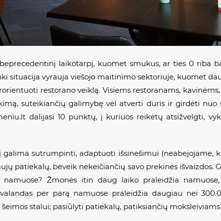
ą beprecedentinį laikotarpį, kuomet smukus, ar ties 0 riba
ki situacija vyrauja viešojo maitinimo sektoriuje, kuomet da
perorientuoti restorano veiklą. Visiems restoranams, kavinėms
likimą, suteikiančių galimybę vėl atverti duris ir girdėti nuo
niu.lt dalijasi 10 punktų, į kuriuos reikėtų atsižvelgti, v
į galima sutrumpinti, adaptuoti išsinešimui (neabejojame, ka
naujų patiekalų, beveik nekeičiančių savo prekinės išvaizdos. 
rtį namuose? Žmonės itin daug laiko praleidžia namuose,
valandas per parą namuose praleidžia daugiau nei 300.00
eimos stalui; pasiūlyti patiekalų, patiksiančių moksleiviams