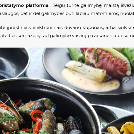
pristatymo platforma.
. Jeigu turite galimybę maistą išvežio
paslaugos, bet ir dėl galimybės būti labiau matomiems, nuola
te įprastiniais elektroniniais dovanų kuponais, arba siūlyk
l ateities sumažėję, tad galimybė vasarą pavakarieniauti su n