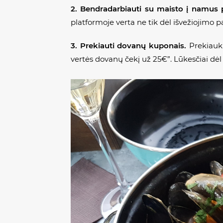
2. Bendradarbiauti su maisto į namus 
platformoje verta ne tik dėl išvežiojimo 
3. Prekiauti dovanų kuponais.
Prekiauki
vertės dovanų čekį už 25€”. Lūkesčiai dė