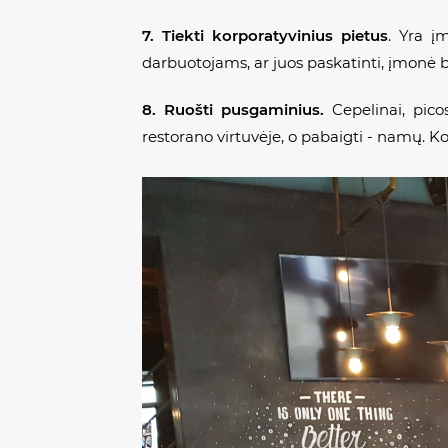
7. Tiekti korporatyvinius pietus
. Yra į
darbuotojams, ar juos paskatinti, įmonė
8. Ruošti pusgaminius.
Cepelinai, picos
restorano virtuvėje, o pabaigti - namų. K