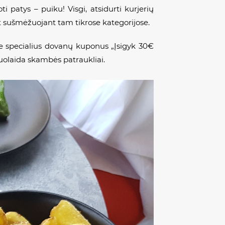
ti patys – puiku! Visgi, atsidurti kurjerių
t sušmėžuojant tam tikrose kategorijose.
ite specialius dovanų kuponus „Įsigyk 30€
uolaida skambės patraukliai.