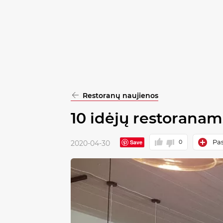
pasirinkimą
Patvirtinti
visus
Restoranų naujienos
10 idėjų restoranam
Pas
Save
0
2020-04-30