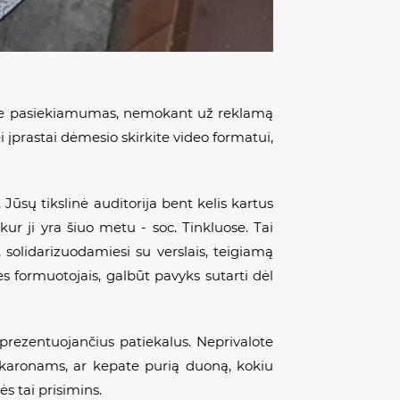
ok‘e pasiekiamumas, nemokant už reklamą
i įprastai dėmesio skirkite video formatui,
 Jūsų tikslinė auditorija bent kelis kartus
ur ji yra šiuo metu - soc. Tinkluose. Tai
 solidarizuodamiesi su verslais, teigiamą
s formuotojais, galbūt pavyks sutarti dėl
prezentuojančius patiekalus. Neprivalote
 makaronams, ar kepate purią duoną, kokiu
s tai prisimins.