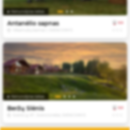
Jūsų
sutikimu
Nenurodytas laikas
taip
pat
Antanėlio sapnas
0.0
galime
€
€
€
Vilkamušių kaimas 1, ŠVENČIONYS
naudoti
analitinius
ir
rinkodaros
slapukus.
Savo
pasirinkimą
galėsite
bet
Nenurodytas laikas
kada
pakeisti.
Beržų Slėnis
0.0
€
€
€
Švento g. 67 , Švencčonėliai, ŠVENČIONYS
Būtinieji
slapukai