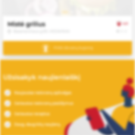
Jūsų
sutikimu
taip
pat
Mistė grilius
4.0
galime
€
€
€
Basanavičiaus g.80, KĖDAINIAI
naudoti
analitinius
Pirkti dovanų kuponą
ir
rinkodaros
slapukus.
Savo
Užsisakyk naujienlaiškį
pasirinkimą
galėsite
Naujausias restoranų apžvalgas
bet
kada
Geriausius restoranų pasiūlymus
pakeisti.
Geriausius receptus
Daug, daug kitų naujienų
Būtinieji
slapukai