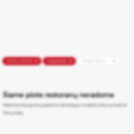
Slapukų
KAZLŲ RŪDA
Kepyklėlės
Išvalyti filtrus
nustatymai
Naudojame
būtinuosius
slapukus,
Šiame plote restoranų neradome
kad
Rekomenduojame padidinti žemėlapio mastelį arba sumažinti
svetainė
veiktų
filtrų kiekį.
tinkamai.
Su