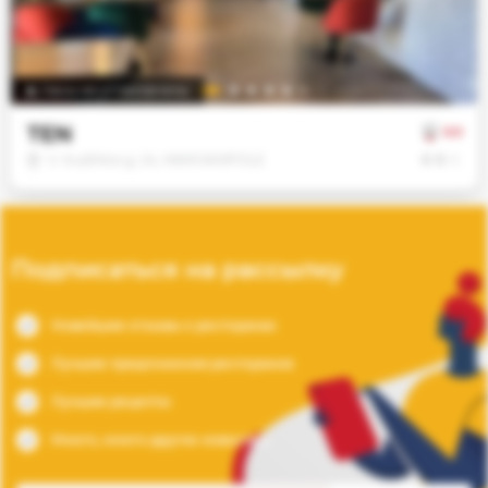
Jūsų
sutikimu
taip
pat
Часы не установлены
galime
TEN
naudoti
0.0
analitinius
€
€
€
V. Kudirkos g. 24, MARIJAMPOLĖ
ir
rinkodaros
slapukus.
Savo
Подписаться на рассылку
pasirinkimą
galėsite
Новейшие отзывы о ресторанах
bet
Лучшие предложения ресторанов
kada
pakeisti.
Лучшие рецепты
Много, много других новостей
Būtinieji
slapukai