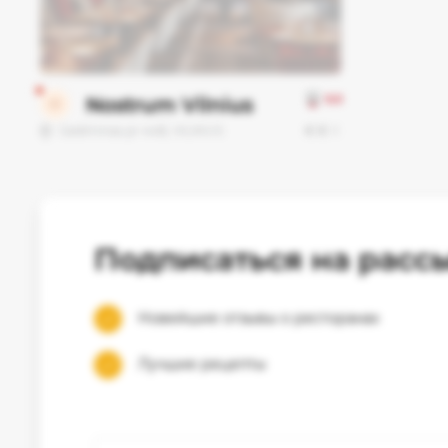
0.0
Nostrum Vilnius
€
€
€
Gediminas pr 44B, VILNIUS
Подписаться на расс
Новейшие отзывы о ресторанах
Лучшие рецепты