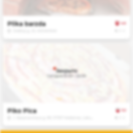
Jūsų
sutikimu
taip
pat
Plika barzda
4.6
galime
€
€
€
Didžioji g. 25, KĖDAINIAI
naudoti
analitinius
ir
rinkodaros
slapukus.
Закрыто
Savo
Сегодня 10:00 – 22:00
pasirinkimą
galėsite
bet
kada
pakeisti.
Piko Pica
3.2
€
€
€
J. Basanavičiaus g. 89, 57357 Kėdainiai, Lietuva, KĖDAINIAI
Būtinieji
slapukai