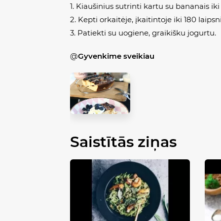
1. Kiaušinius sutrinti kartu su bananais ik
2. Kepti orkaitėje, įkaitintoje iki 180 laips
3. Patiekti su uogiene, graikišku jogurtu.
@
Gyvenkime sveikiau
Saistītās ziņas