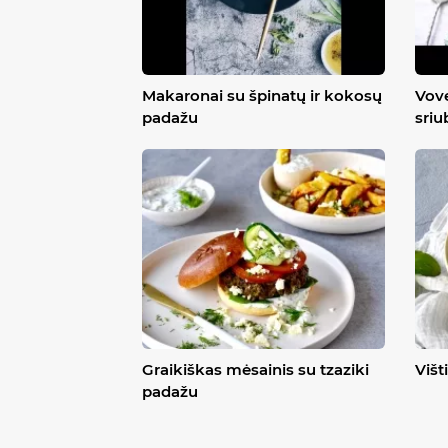
Makaronai su špinatų ir kokosų
Vove
padažu
sriu
Graikiškas mėsainis su tzaziki
Višt
padažu