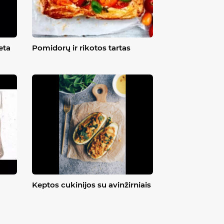
eta
Pomidorų ir rikotos tartas
Keptos cukinijos su avinžirniais