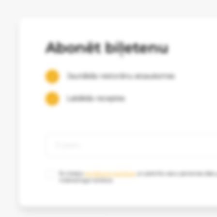
Abonēt biļetenu
Jaunākās restorānu atsauksmes
Labākās receptes
Es izlasīju
privātuma politikas
un piekrītu savu personas datu
mārketinga nolūkos.