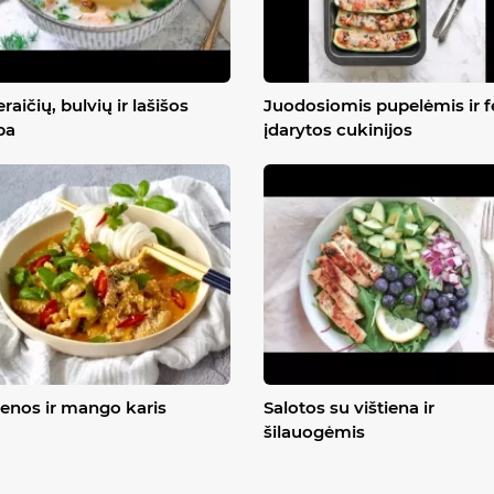
raičių, bulvių ir lašišos
Juodosiomis pupelėmis ir f
ba
įdarytos cukinijos
ienos ir mango karis
Salotos su vištiena ir
šilauogėmis