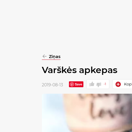
pasirinkimą
Patvirtinti
visus
Ziņas
Varškės apkepas
Kopī
Save
-1
2019-08-13