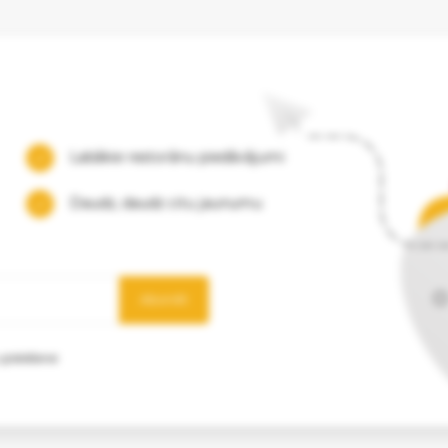
Labākie restorānu piedāvājumi
Daudz, daudz citu jaunumu
Abonēt
 glabāšanai