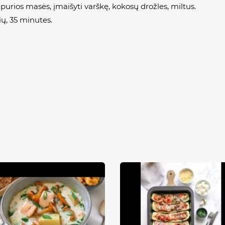
i purios masės, įmaišyti varškę, kokosų drožles, miltus.
nių, 35 minutes.