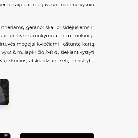
Svečiai taip pat mėgavosi ir namine vyšnių
tneriams, geranoriškai prisidėjusiems ir
ės ir prekybos mokymo centro mokinių-
irtuvės mėgėjai kviečiami į aštuntą kartą
ks š. m. lapkričio 2-8 d., siekiant vystyti
ių skonius, atskleidžiant šefų meistrytę,