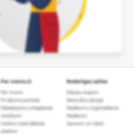
Par meniu.lt
Noderīgas saites
Par mums
Dāvanu kuponi
Privātuma politika
Restorānu akcijas
Pakalpojumu sniegšanas
Pasākumu organizēšanai
noteikumi
Pasākumi
Galdiņu rezervēšanas
Jaunumi un raksti
sistēma