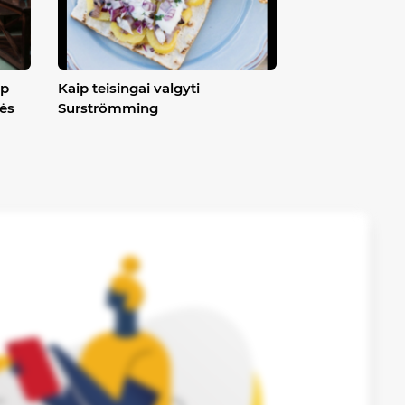
ip
Kaip teisingai valgyti
ės
Surströmming