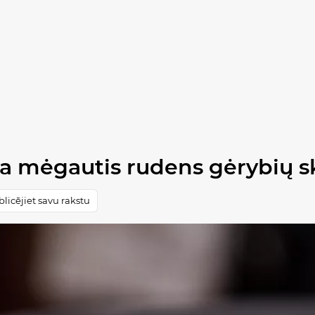
čia mėgautis rudens gėrybių s
licējiet savu rakstu