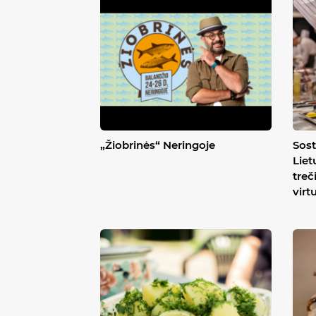
„Žiobrinės“ Neringoje
Sost
Liet
treč
virt