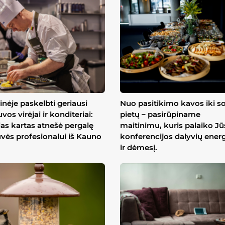
inėje paskelbti geriausi
Nuo pasitikimo kavos iki s
uvos virėjai ir konditeriai:
pietų – pasirūpiname
ias kartas atnešė pergalę
maitinimu, kuris palaiko J
uvės profesionalui iš Kauno
konferencijos dalyvių energ
ir dėmesį.