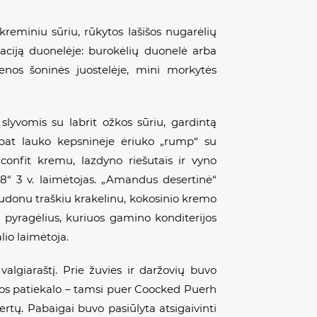
reminiu sūriu, rūkytos lašišos nugarėlių
aciją duonelėje: burokėlių duonelė arba
enos šoninės juostelėje, mini morkytės
 slyvomis su
labrit
ožkos sūriu, gardintą
pat lauko kepsninėje ėriuko „rump“ su
onfit kremu, lazdyno riešutais ir vyno
8“ 3 v. laimėtojas. „Amandus desertinė“
audonu traškiu krakelinu, kokosinio kremo
i pyragėlius, kuriuos gamino konditerijos
io laimėtoja.
algiaraštį. Prie žuvies ir daržovių buvo
ėsos patiekalo – tamsi puer Coocked Puerh
ertų. Pabaigai buvo pasiūlyta atsigaivinti