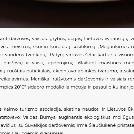
nt daržoves, vaisius, grybus, uogas, Lietuvos vyriausiųjų vi
tuvės meistrus, skonių kūrėjus į susitikimą „Mėgaukimės
 vandens tvenkinių. Patyrę virtuvės šefai kartu su visuome
, daržovių ir vaisių apdorojimą, išlaikant maistines me
ų ruoštais patiekalais, akcentavo aplinkos tvarumo, atsakin
eikalavimus. Meniškai raižytomis daržovėmis ir vaisiais r
ympics 2016“ sidabro medalio laimėtoja ir pasaulio kulinari
kaimo turizmo asociacija, skatina naudoti ir Lietuvos ūk
 atstovavo: Valdas Burnys, auginantis ekologiškus moliūg
avičius su Suvalkijos daržovėmis; Irma Šiaučiulienė pristatė
mis šilauogėmis, svarainiais.