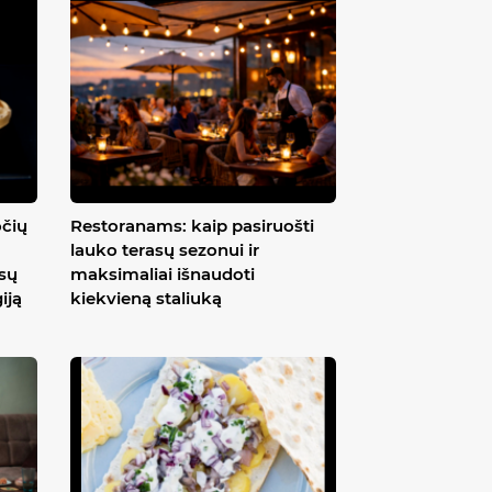
očių
Restoranams: kaip pasiruošti
lauko terasų sezonui ir
ūsų
maksimaliai išnaudoti
iją
kiekvieną staliuką