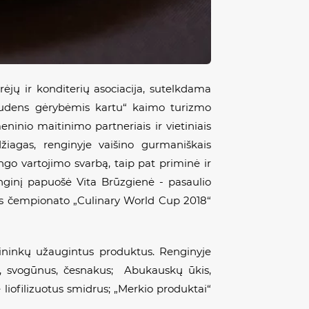
rėjų ir konditerių asociacija, sutelkdama
 rudens gėrybėmis kartu“ kaimo turizmo
ninio maitinimo partneriais ir vietiniais
džiagas, renginyje vaišino gurmaniškais
go vartojimo svarbą, taip pat priminė ir
enginį papuošė Vita Brūzgienė - pasaulio
jos čempionato „Culinary World Cup 2018“
ininkų užaugintus produktus. Renginyje
us, svogūnus, česnakus; Abukauskų ūkis,
 liofilizuotus smidrus; „Merkio produktai“