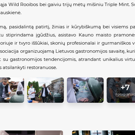
ąja Wild Rooibos bei gaiviu trijų mėtų mišiniu Triple Mint. 
dauskienė.
 pasidalintą patirtį, žinias ir kūrybiškumą bei visiems par
u stiprindama įgūdžius, asistavo Kauno maisto pramon
uje ir tvyro iššūkiai, skonių profesionalai ir gurmaniškos v
sociacija organizuojamą Lietuvos gastronomijos savaitę, kuri vy
su gastronomijos tendencijomis, atrandant unikalius virtuv
s atsilankyti restoranuose.
+7
Fotogrāfijas