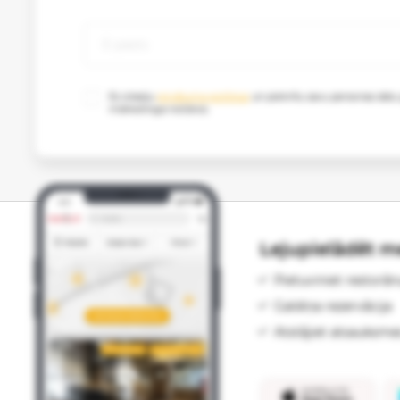
Es izlasīju
privātuma politikas
un piekrītu savu personas datu
mārketinga nolūkos.
Lejupielādēt me
Pietuviniet restorān
Galdiņa rezervācija
Atstājiet atsauksme