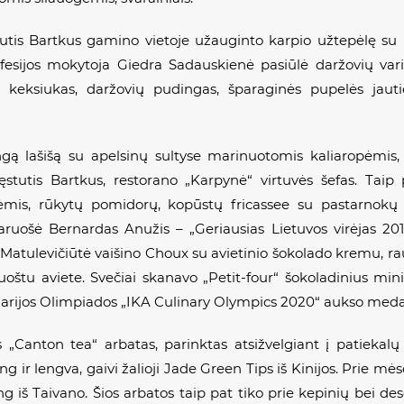
utis Bartkus gamino vietoje užauginto karpio užtepėlę su k
ofesijos mokytoja Giedra Sadauskienė pasiūlė daržovių vari
keksiukas, daržovių pudingas, šparaginės pupelės jauti
ą lašišą su apelsinų sultyse marinuotomis kaliaropėmis,
utis Bartkus, restorano „Karpynė“ virtuvės šefas. Taip 
vėmis, rūkytų pomidorų, kopūstų
fricassee
su pastarnokų c
ošė Bernardas Anužis – „Geriausias Lietuvos virėjas 201
Matulevičiūtė vaišino
Choux
su avietinio šokolado kremu, r
uoštu aviete. Svečiai skanavo „Petit-four“ šokoladinius min
inarijos Olimpiados „IKA Culinary Olympics 2020“ aukso medal
„Canton tea“ arbatas, parinktas atsižvelgiant į patiekalų v
ir lengva, gaivi žalioji Jade Green Tips iš Kinijos. Prie m
ng iš Taivano. Šios arbatos taip pat tiko prie kepinių bei des