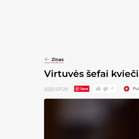
pasirinkimą
Patvirtinti
visus
Ziņas
Virtuvės šefai kvie
Pub
Save
+1
2020-07-29