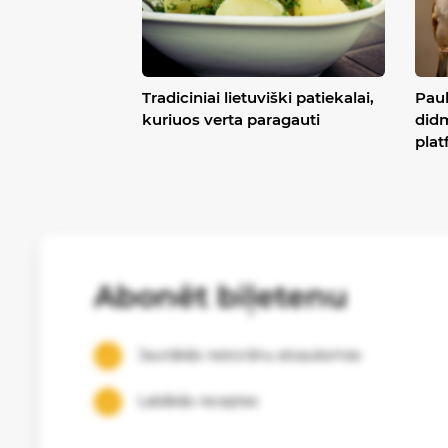
Tradiciniai lietuviški patiekalai,
Pauk
kuriuos verta paragauti
didm
plat
Abonēt biļetenu
Jaunākās restorānu atsauksmes
Labākās receptes