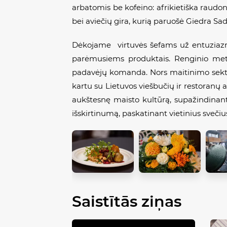
arbatomis be kofeino: afrikietiška raudon
bei aviečių gira, kurią paruošė Giedra Sa
Dėkojame virtuvės šefams už entuziazmą,
parėmusiems produktais. Renginio met
padavėjų komanda. Nors maitinimo sektori
kartu su Lietuvos viešbučių ir restoranų a
aukštesnę maisto kultūrą, supažindinant 
išskirtinumą, paskatinant vietinius svečiu
Saistītās ziņas