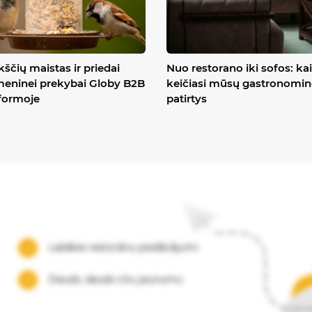
ščių maistas ir priedai
Nuo restorano iki sofos: ka
eninei prekybai Globy B2B
keičiasi mūsų gastronomin
formoje
patirtys
Labākie restorānu piedāvājumi
Daudz, daudz citu jaunumu