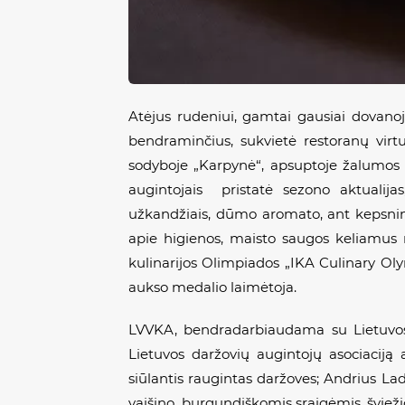
Atėjus rudeniui, gamtai gausiai dovanoja
bendraminčius, sukvietė restoranų vir
sodyboje „Karpynė“, apsuptoje žalumos ir
augintojais pristatė sezono aktualijas
užkandžiais, dūmo aromato, ant kepsnini
apie higienos, maisto saugos keliamus r
kulinarijos Olimpiados „IKA Culinary Ol
aukso medalio laimėtoja.
LVVKA, bendradarbiaudama su Lietuvos 
Lietuvos daržovių augintojų asociaciją
siūlantis raugintas daržoves; Andrius Lad
vaišino burgundiškomis sraigėmis, šviežio