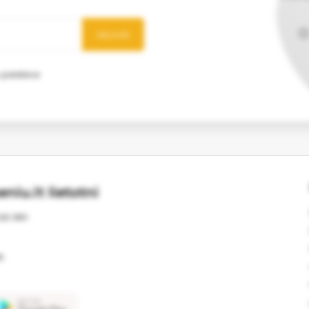
Abonēt
 glabāšanai
niu.lt lietotni
us sev
s