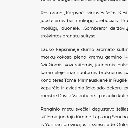
Restorano „Karpynė“ virtuvės šefas Kęst
juostelėmis bei moliūgų drebučiais. Pr
moliūgų duonelė, „Sombrero“ daržovių 
troškintos granatų sultyse.
Lauko kepsninėje dūmo aromato sulting
morkų-kokoso pieno kremu gamino Kęst
šviežiomis voveraitėmis, jaunomis bul
karamėlėje marinuotomis bruknėmis paru
konditerės Toma Mirinauskienė ir Rugilė 
kepurėle ir avietinio šokolado dekoru, p
meistrė Dovilė Valentienė - pasaulio kul
Renginio metu svečiai degustavo šešias 
siūloma juodoji dūminė Lapsang Souchong 
iš Yunnan provincijos ir šviesi Jade Oolo