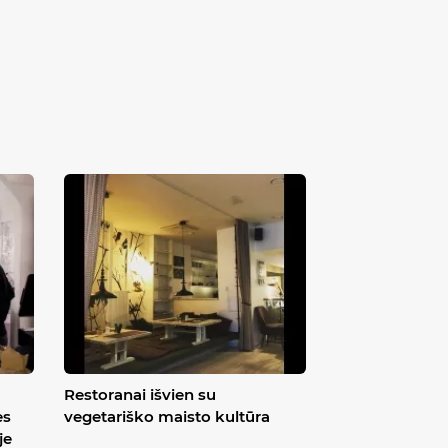
Restoranai išvien su
ės
vegetariško maisto kultūra
je