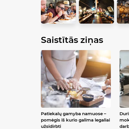
Saistītās ziņas
Patiekalų gamyba namuose –
Dur
pomėgis iš kurio galima legaliai
mok
užsidirbti
darb