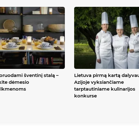
ruodami šventinį stalą –
Lietuva pirmą kartą dalyva
kite dėmesio
Azijoje vyksiančiame
lkmenoms
tarptautiniame kulinarijos
konkurse