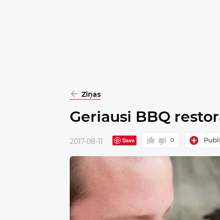
pasirinkimą
Patvirtinti
visus
Ziņas
Geriausi BBQ restora
Publi
Save
0
2017-08-11