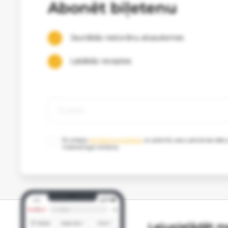
Abonēt biļetenu
Jaunākās restorānu atsauksmes
Labākās receptes
Es izlasīju
privātuma politikas
un piekrītu savu personas datu
mārketinga nolūkos.
Lejupielādēt me