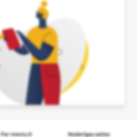
Par meniu.lt
Noderīgas saites