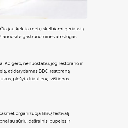
i. Čia jau keletą metų skelbiami geriausių
ų. Planuokite gastronomines atostogas.
a. Ko gero, nenuostabu, jog restorano ir
 sielą, atidarydamas BBQ restoraną
ukus, plėšytą kiaulieną, vištienos
 kasmet organizuoja BBQ festivalį
ai su sūriu, dešrainis, pupelės ir