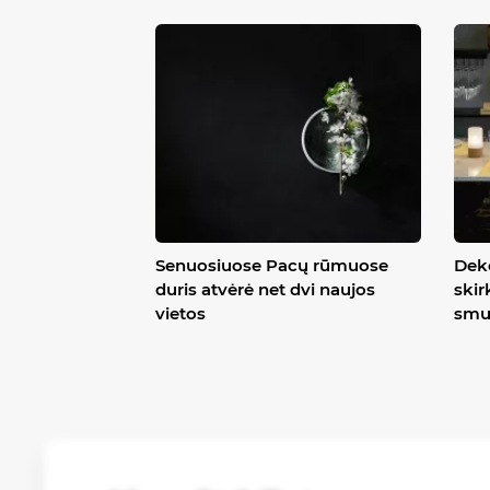
Senuosiuose Pacų rūmuose
Deko
duris atvėrė net dvi naujos
skir
vietos
smu