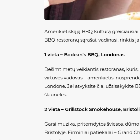
Amerikietiškąją BBQ kultūrą greičiausiai i
BBQ restoranų sąrašai, vadinasi, rinktis j
1 vieta – Bodean‘s BBQ, Londonas
Dešimt metų veikiantis restoranas, kuris,
virtuvės vadovas – amerikietis, nusprendę
Londone. Jei atvyksite čia, užsisakykite B
šlauneles.
2 vieta –
Grillstock Smokehouse, Bristoli
Garsi muzika, pritemdytos šviesos, dūmo 
Bristolyje. Firminiai patiekalai – Grand 