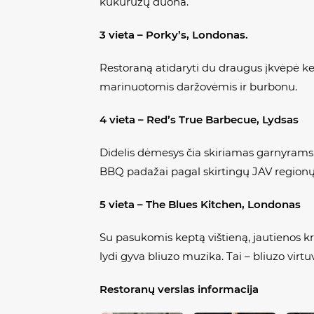
kukurūzų duona.
3 vieta –
Porky’s, Londonas.
Restoraną atidaryti du draugus įkvėpė k
marinuotomis daržovėmis ir burbonu.
4 vieta – Red’s True Barbecue, Lydsas
Didelis dėmesys čia skiriamas garnyrams
BBQ padažai pagal skirtingų JAV regionų r
5 vieta – The Blues Kitchen, Londonas
Su pasukomis keptą vištieną, jautienos kr
lydi gyva bliuzo muzika. Tai – bliuzo virtu
Restoranų verslas informacija