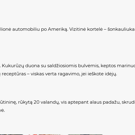
elionė automobiliu po Ameriką. Vizitinė kortelė – šonkauliu
. Kukurūzų duona su saldžiosiomis bulvėmis, keptos marinuo
eceptūras – viskas verta ragavimo, jei ieškote idėjų.
ūtininę, rūkytą 20 valandų, vis aptepant alaus padažu, skrud
vė.