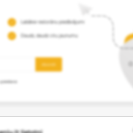
Labākie restorānu piedāvājumi
Daudz, daudz citu jaunumu
Abonēt
 glabāšanai
niu.lt lietotni