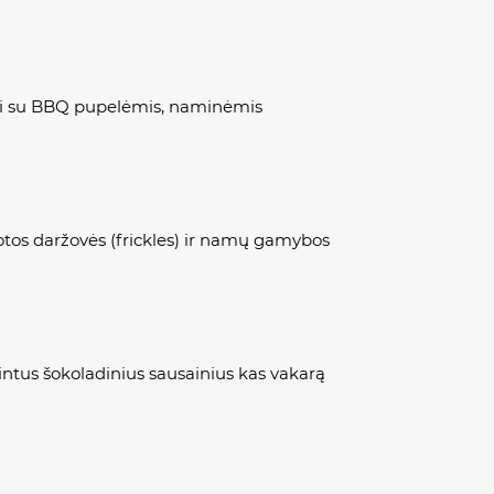
kai su BBQ pupelėmis, naminėmis
tos daržovės (frickles) ir namų gamybos
intus šokoladinius sausainius kas vakarą