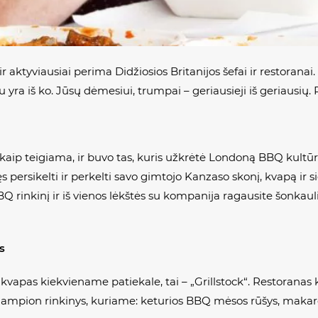
r aktyviausiai perima Didžiosios Britanijos šefai ir restorana
au yra iš ko. Jūsų dėmesiui, trumpai – geriausieji iš geriausi
 kaip teigiama, ir buvo tas, kuris užkrėtė Londoną BBQ kultūr
s persikelti ir perkelti savo gimtojo Kanzaso skonį, kvapą ir
BQ rinkinį ir iš vienos lėkštės su kompanija ragausite šonkauli
s
kvapas kiekviename patiekale, tai – „Grillstock“. Restoranas
Champion rinkinys, kuriame: keturios BBQ mėsos rūšys, makaron