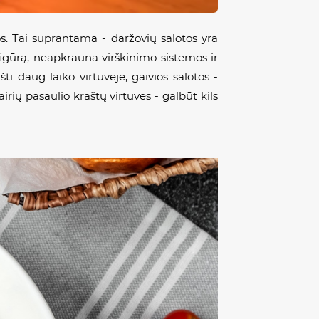
tos. Tai suprantama - daržovių salotos yra
figūrą, neapkrauna virškinimo sistemos ir
i daug laiko virtuvėje, gaivios salotos -
rių pasaulio kraštų virtuves - galbūt kils