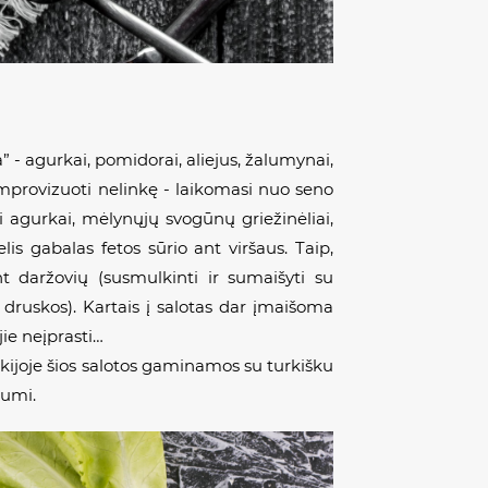
” - agurkai, pomidorai, aliejus, žalumynai,
improvizuoti nelinkę - laikomasi nuo seno
ži agurkai, mėlynųjų svogūnų griežinėliai,
lis gabalas fetos sūrio ant viršaus. Taip,
t daržovių (susmulkinti ir sumaišyti su
a druskos). Kartais į salotas dar įmaišoma
ie neįprasti…
urkijoje šios salotos gaminamos su turkišku
jumi.