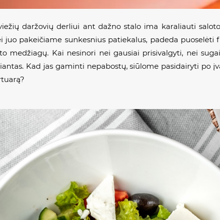
šviežių daržovių derliui ant dažno stalo ima karaliauti salo
jei juo pakeičiame sunkesnius patiekalus, padeda puoselėti 
džiagų. Kai nesinori nei gausiai prisivalgyti, nei sugaišt
antas. Kad jas gaminti nepabostų, siūlome pasidairyti po įvai
rtuarą?