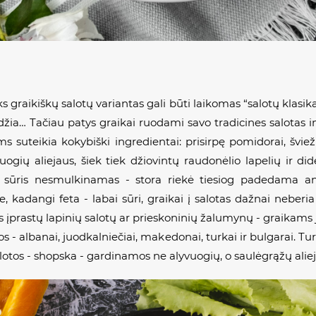
s graikiškų salotų variantas gali būti laikomas “salotų klasika
idžia… Tačiau patys graikai ruodami savo tradicines salotas 
ms suteikia kokybiški ingredientai: prisirpę pomidorai, švie
gių aliejaus, šiek tiek džiovintų raudonėlio lapelių ir dide
tos sūris nesmulkinamas - stora riekė tiesiog padedama an
, kadangi feta - labai sūri, graikai į salotas dažnai neberi
įprastų lapinių salotų ar prieskoninių žalumynų - graikams j
os - albanai, juodkalniečiai, makedonai, turkai ir bulgarai. T
lotos -
shopska
- gardinamos ne alyvuogių, o saulėgrąžų alie