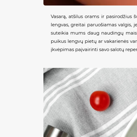
Vasarą, atšilus orams ir pasirodžius 
lengvas, greitai paruošiamas valgis, 
suteikia mums daug naudingų maisto me
puikus lengvų pietų ar vakarienės vari
įkvėpimas paįvairinti savo salotų repe