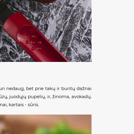
uri nedaug, bet prie takų ir buritų dažnai
ūzų, juodųjų pupelių, ir, žinoma, avokadų.
ai, kartais - sūris.