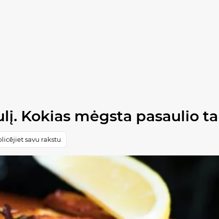
ulį. Kokias mėgsta pasaulio t
licējiet savu rakstu