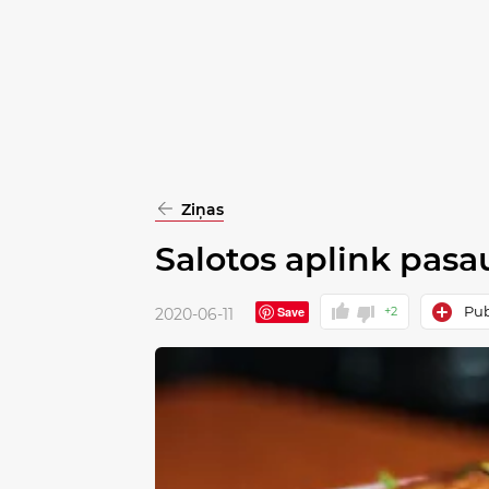
pasirinkimą
Patvirtinti
visus
Ziņas
Salotos aplink pasa
Pub
Save
+2
2020-06-11