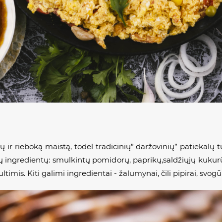
ir rieboką maistą, todėl tradicinių” daržovinių” patiekalų t
škų ingredientų: smulkintų pomidorų, paprikų,saldžiųjų kukur
timis. Kiti galimi ingredientai - žalumynai, čili pipirai, svogūn