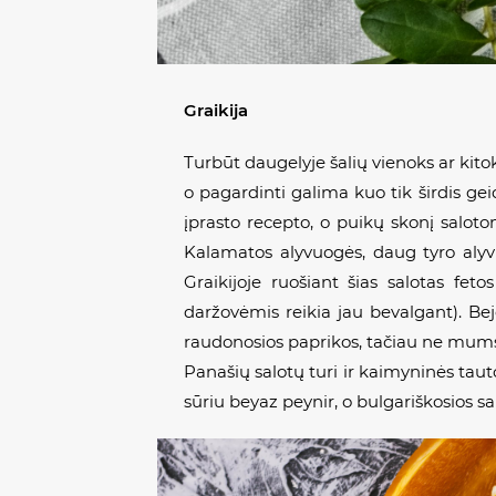
Graikija
Turbūt daugelyje šalių vienoks ar kitok
o pagardinti galima kuo tik širdis ge
įprasto recepto, o puikų skonį saloto
Kalamatos alyvuogės, daug tyro alyvuo
Graikijoje ruošiant šias salotas fe
daržovėmis reikia jau bevalgant). Beje
raudonosios paprikos, tačiau ne mums 
Panašių salotų turi ir kaimyninės taut
sūriu
beyaz peynir
, o bulgariškosios sa