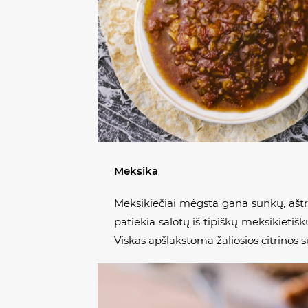
Meksika
Meksikiečiai mėgsta gana sunkų, aštrų 
patiekia salotų iš tipiškų meksikieti
Viskas apšlakstoma žaliosios citrinos sul