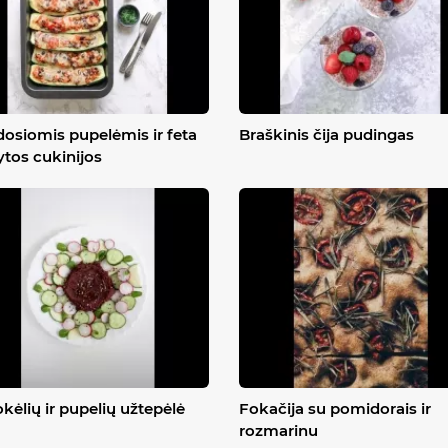
osiomis pupelėmis ir feta
Braškinis čija pudingas
ytos cukinijos
kėlių ir pupelių užtepėlė
Fokačija su pomidorais ir
rozmarinu