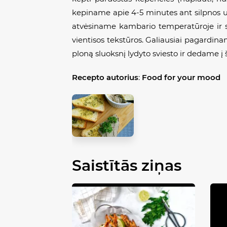
kepiname apie 4-5 minutes ant silpnos ugn
atvėsiname kambario temperatūroje ir sm
vientisos tekstūros. Galiausiai pagardin
ploną sluoksnį lydyto sviesto ir dedame 
Recepto autorius
:
Food for your mood
Saistītās ziņas