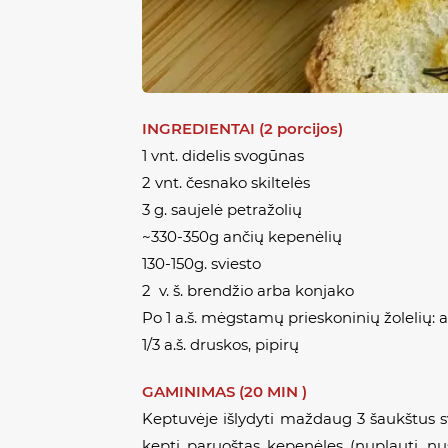
INGREDIENTAI (2 porcijos)
1 vnt. didelis svogūnas
2 vnt. česnako skiltelės
3 g. saujelė petražolių
~330-350g ančių kepenėlių
130-150g. sviesto
2 v. š. brendžio arba konjako
Po 1 a.š. mėgstamų prieskoninių žolelių: a
1/3 a.š. druskos, pipirų
GAMINIMAS (20 MIN )
Keptuvėje išlydyti maždaug 3 šaukštus s
kepti paruoštas kepenėles (nuplauti, nusa