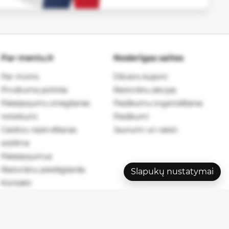
Par meniu.lt
Noderīgas saites
Par mums
Dāvanu kuponi
Privātuma politika
Restorānu akcijas
Pakalpojumu sniegšanas
Pasākumu organizēšanai
noteikumi
Pasākumi
Galdiņu rezervēšanas
Jaunumi un raksti
sistēma
Pakalpojumus
Restorānu pieslēgšanās
Slapukų nustatymai
Kontakti