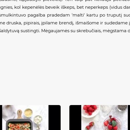
ies, kol kepenėlės beveik iškeps, bet neperkeps (vidus dar t
ulkintuvo pagalba pradedam 'malti' kartu po truputį suded
ame druska, pipirais, įpilame brendį, išmaišome ir sudedame į
į šaldytuvą sustingti. Mėgaujamės su skrebučiais, mėgstama 