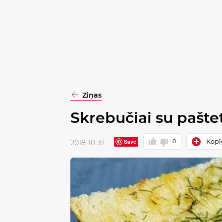
pasirinkimą
Patvirtinti
visus
Ziņas
Skrebučiai su pašte
Kopīg
Save
0
2018-10-31