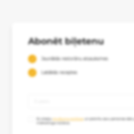
Abonēt biļetenu
Jaunākās restorānu atsauksmes
Labākās receptes
Es izlasīju
privātuma politikas
un piekrītu savu personas datu
mārketinga nolūkos.