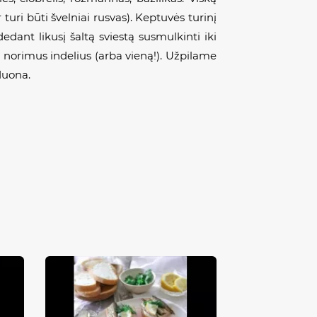
uri būti švelniai rusvas). Keptuvės turinį
ant likusį šaltą sviestą susmulkinti iki
 norimus indelius (arba vieną!). Užpilame
duona.