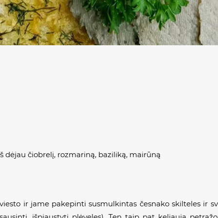
š dėjau čiobrelį, rozmariną, baziliką, mairūną
viesto ir jame pakepinti susmulkintas česnako skilteles ir 
usinti, išpjaustyti plėveles). Ten taip pat keliauja petražolė