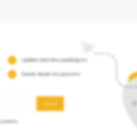
Labākie restorānu piedāvājumi
Daudz, daudz citu jaunumu
Abonēt
 glabāšanai