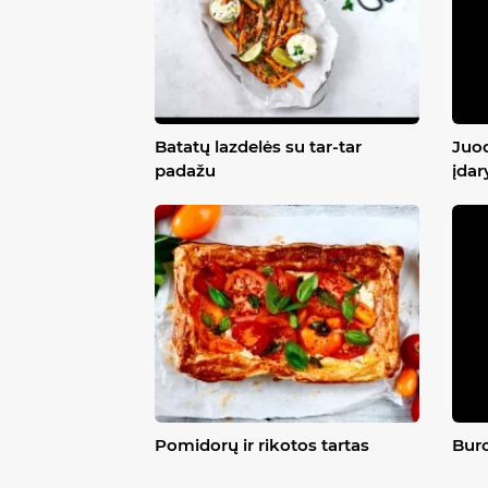
Batatų lazdelės su tar-tar
Juod
padažu
įdar
Pomidorų ir rikotos tartas
Buro