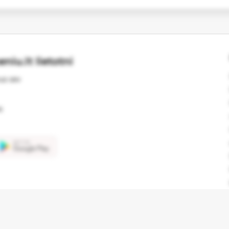
niu.lt lietotni
us sev
s