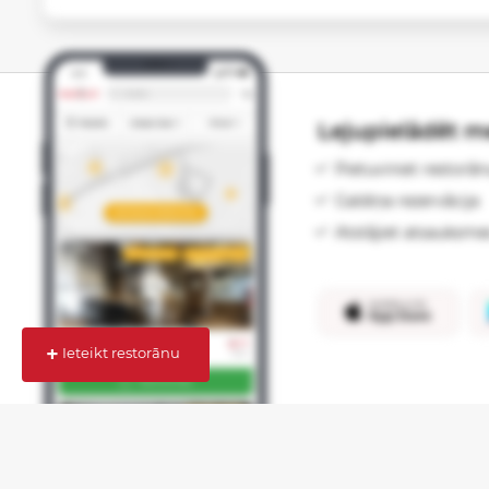
Lejupielādēt me
Pietuviniet restorān
Galdiņa rezervācija
Atstājiet atsauksme
+
Ieteikt restorānu