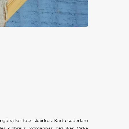
svogūną kol taps skaidrus. Kartu sudedam
s, čiobrelis, rozmarinas, bazilikas. Viską