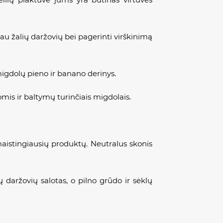
giau žalių daržovių bei pagerinti virškinimą
igdolų pieno ir banano derinys.
omis ir baltymų turinčiais migdolais.
maistingiausių produktų. Neutralus skonis
ų daržovių salotas, o pilno grūdo ir sėklų