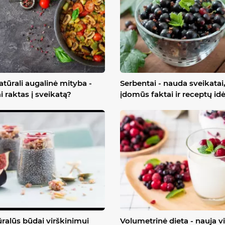
atūrali augalinė mityba -
Serbentai - nauda sveikatai
ai raktas į sveikatą?
įdomūs faktai ir receptų id
ralūs būdai virškinimui
Volumetrinė dieta - nauja vi