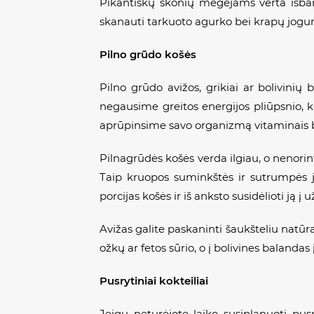
Pikantiškų skonių mėgėjams verta išban
skanauti tarkuoto agurko bei krapų jogurt
Pilno grūdo košės
Pilno grūdo avižos, grikiai ar bolivinių
negausime greitos energijos pliūpsnio, k
aprūpinsime savo organizmą vitaminais b
Pilnagrūdės košės verda ilgiau, o nenori
Taip kruopos suminkštės ir sutrumpės jų
porcijas košės ir iš anksto susidėlioti ją į
Avižas galite paskaninti šaukšteliu natūra
ožkų ar fetos sūrio, o į bolivines balanda
Pusrytiniai kokteiliai
Jeigu neturėjote laiko susiplanuoti pus