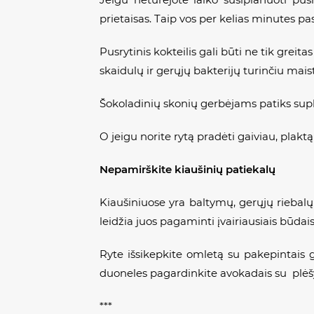
prietaisas. Taip vos per kelias minutes pa
Pusrytinis kokteilis gali būti ne tik greit
skaidulų ir gerųjų bakterijų turinčiu mais
Šokoladinių skonių gerbėjams patiks supl
O jeigu norite rytą pradėti gaiviau, plakt
Nepamirškite kiaušinių
patiekal
ų
Kiaušiniuose yra baltymų, gerųjų riebalų
leidžia juos pagaminti įvairiausiais būdais
Ryte išsikepkite omletą su pakepintais gr
duoneles pagardinkite avokadais su plėšy
***