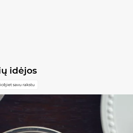
ių idėjos
cējiet savu rakstu