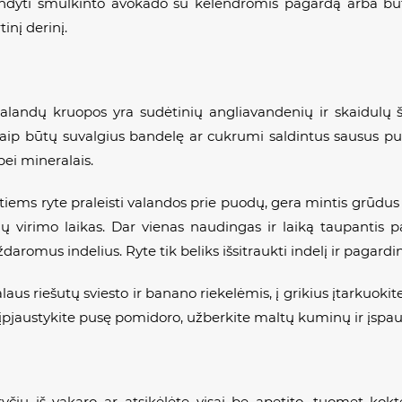
dyti smulkinto avokado su kelendromis pagardą arba būti 
inį derinį.
 balandų kruopos yra sudėtinių angliavandenių ir skaidulų š
aip būtų suvalgius bandelę ar cukrumi saldintus sausus pusr
ei mineralais.
ntiems ryte praleisti valandos prie puodų, gera mintis grūdus
 virimo laikas. Dar vienas naudingas ir laiką taupantis pa
 uždaromus indelius. Ryte tik beliks išsitraukti indelį ir pagar
laus riešutų sviesto ir banano riekelėmis, į grikius įtarkuokit
s įpjaustykite pusę pomidoro, užberkite maltų kuminų ir įspausk
ryčių iš vakaro ar atsikėlėte visai be apetito, tuomet kokt