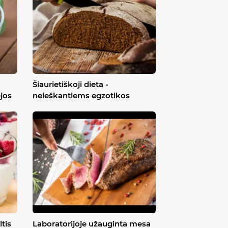
,
Šiaurietiškoji dieta -
ėjos
neieškantiems egzotikos
ltis
Laboratorijoje užauginta mesa