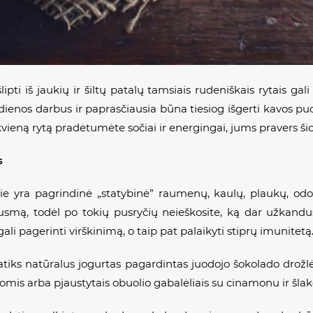
ipti iš jaukių ir šiltų patalų tamsiais rudeniškais rytais gal
 dienos darbus ir paprasčiausia būna tiesiog išgerti kavos pu
kvieną rytą pradėtumėte sočiai ir energingai, jums pravers šio
s
ie yra pagrindinė „statybinė” raumenų, kaulų, plaukų, odos
usmą, todėl po tokių pusryčių neieškosite, ką dar užkandu
ali pagerinti virškinimą, o taip pat palaikyti stiprų imunitetą
tiks natūralus jogurtas pagardintas juodojo šokolado drožlėm
is arba pjaustytais obuolio gabalėliais su cinamonu ir šlake