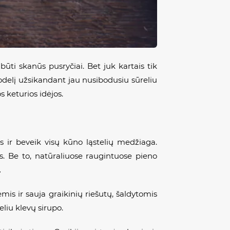
i būti skanūs pusryčiai. Bet juk kartais tik
odelį užsikandant jau nusibodusiu sūreliu
s keturios idėjos.
 ir beveik visų kūno ląstelių medžiaga.
s. Be to, natūraliuose raugintuose pieno
.
is ir sauja graikinių riešutų, šaldytomis
liu klevų sirupo.