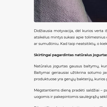
Didžiausia motyvacija, dėl kurios verta išl
atsikėlus mintys sukasi apie tolimesnius
ar sumuštiniu. Kad taip neatsitiktų, o kie
Skirtingai pagardintas nat
ūralus jogurta
Natūralus jogurtas gausus baltymų, kur
Baltymai geriausiai užtikrina sotumo ja
produktuose yra gerųjų bakterijų, kurios g
Mėgstantiems dieną pradėti saldžiai – pa
uogomis ir pakepintomis saulėgrąžų sėklom