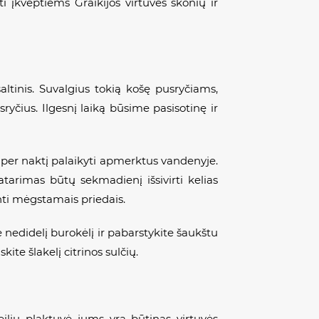
įkvėptiems Graikijos virtuvės skonių ir
altinis. Suvalgius tokią košę pusryčiams,
yčius. Ilgesnį laiką būsime pasisotinę ir
 per naktį palaikyti apmerktus vandenyje.
tarimas būtų sekmadienį išsivirti kelias
dinti mėgstamais priedais.
e nedidelį burokėlį ir pabarstykite šaukštu
ite šlakelį citrinos sulčių.
eilių plaktuvė jums yra būtinas virtuvės