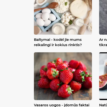
Baltymai - kodėl jie mums
Ar n
reikalingi ir kokius rinktis?
tikr
Vasaros uogos - įdomūs faktai
Natū