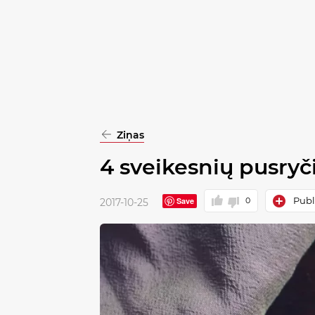
pasirinkimą
Patvirtinti
visus
Ziņas
4 sveikesnių pusryč
Publi
Save
0
2017-10-25