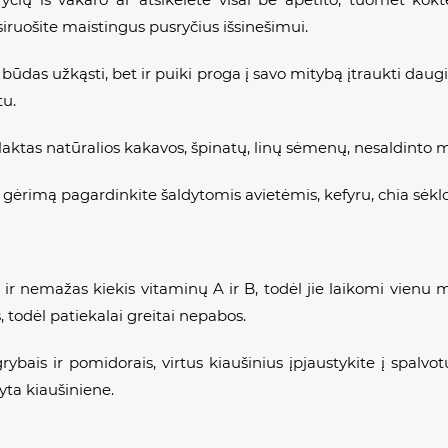
siruošite maistingus pusryčius išsinešimui.
as būdas užkąsti, bet ir puiki proga į savo mitybą įtraukti dau
tu.
aktas natūralios kakavos, špinatų, linų sėmenų, nesaldinto m
ą gėrimą pagardinkite šaldytomis avietėmis, kefyru, chia sėkl
 ir nemažas kiekis vitaminų A ir B, todėl jie laikomi vienu 
, todėl patiekalai greitai nepabos.
ybais ir pomidorais, virtus kiaušinius įpjaustykite į spalvot
ta kiaušiniene.