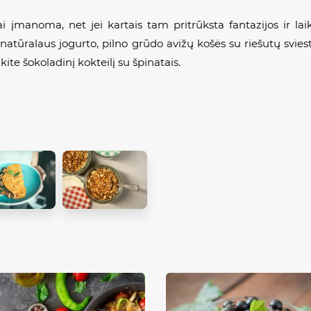
rai įmanoma, net jei kartais tam pritrūksta fantazijos ir lai
atūralaus jogurto, pilno grūdo avižų košės su riešutų sviestu
kite šokoladinį kokteilį su špinatais.