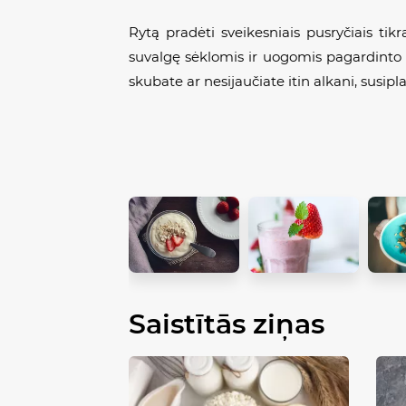
Rytą pradėti sveikesniais pusryčiais tik
suvalgę sėklomis ir uogomis pagardinto n
skubate ar nesijaučiate itin alkani, susipla
Saistītās ziņas