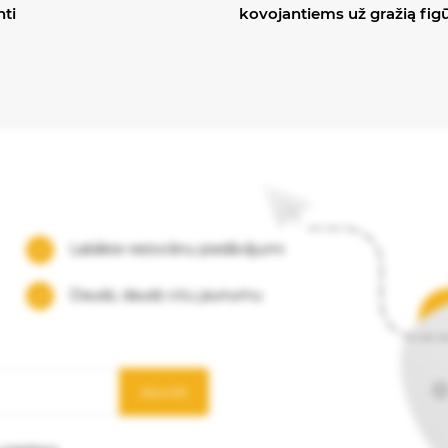
nti
kovojantiems už gražią fig
Labākie restorānu piedāvājumi
Daudz, daudz citu jaunumu
Abonēt