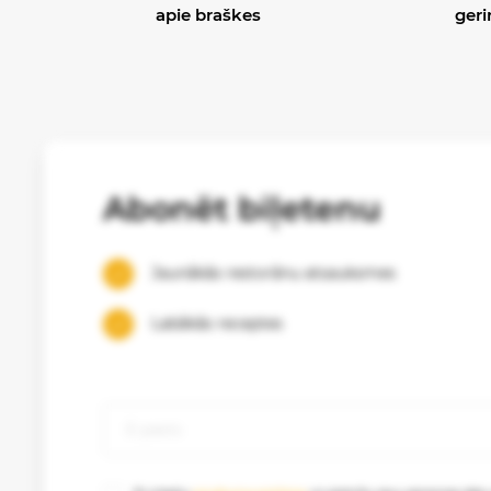
apie braškes
geri
Abonēt biļetenu
Jaunākās restorānu atsauksmes
Labākās receptes