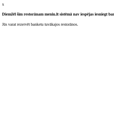
x
Diemžēl šim restorānam meniu.lt sistēmā nav iespējas iesniegt b
Jūs varat rezervēt banketu tuvākajos restorānos.