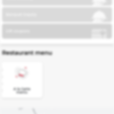
Reikalingi
svetainės
Banquet inquiry
veikimui ir
negali būti
išjungti.
Gift coupons
Funkciniai
slapukai
Leidžia
Restaurant menu
įsiminti Jūsų
pasirinkimus
ir suteikti
labiau
suasmenintą
patirtį
A la Carte
Analitiniai
meniu
slapukai
Padeda
suprasti, kaip
naudojama