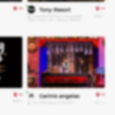
4.8
4.4
Tony Resort
€
€
€
Anupriškiu kaimas 2, Anupriškės,
21100 Trakų r. sav., Lietuva, TRAKAI
5.0
5.0
Garinis angelas
€
€
€
€
€
€
Visų Šventųjų g. 5, VILNIUS