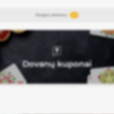
Daugiau restoranų
2649
Dovanų kuponai