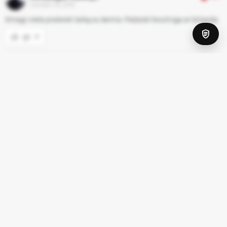
October 02, 2019
Smagi vieta praleisti laiką su šeima. Pažaisti boulinga ar biliarda.
0
LTPS KARAOKE
5.0
July 26, 2019
Very good
0
Terese Jacionyte
5.0
May 18, 2019
OK
0
Show more
16