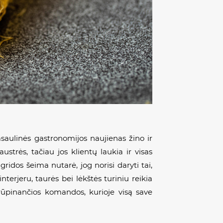
saulinės gastronomijos naujienas žino ir
strės, tačiau jos klientų laukia ir visas
ridos šeima nutarė, jog norisi daryti tai,
erjeru, taurės bei lėkštės turiniu reikia
ūpinančios komandos, kurioje visą save