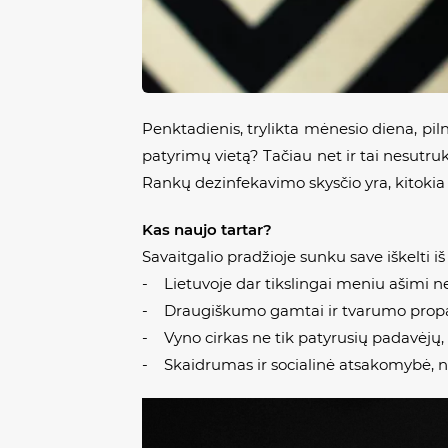
Penktadienis, trylikta mėnesio diena, piln
patyrimų vietą? Tačiau net ir tai nesutrukd
Rankų dezinfekavimo skysčio yra, kitokia d
Kas naujo tartar?
Savaitgalio pradžioje sunku save iškelti iš
- Lietuvoje dar tikslingai meniu ašimi n
- Draugiškumo gamtai ir tvarumo propaga
- Vyno cirkas ne tik patyrusių padavėjų, b
- Skaidrumas ir socialinė atsakomybė, net