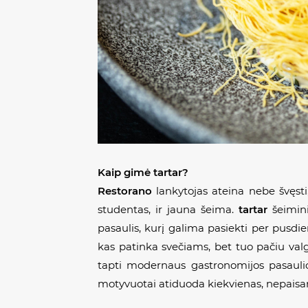
Kaip gimė tartar?
Restorano
lankytojas ateina nebe švęsti
studentas, ir jauna šeima.
tartar
šeimini
pasaulis, kurį galima pasiekti per pusdie
kas patinka svečiams, bet tuo pačiu valg
tapti modernaus gastronomijos pasauli
motyvuotai atiduoda kiekvienas, nepaisa