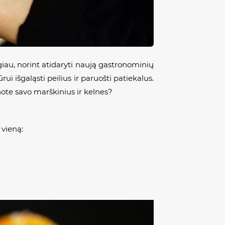
ogiau, norint atidaryti naują gastronominių
ui išgaląsti peilius ir paruošti patiekalus.
inote savo marškinius ir kelnes?
 vieną: