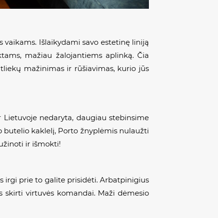
vaikams. Išlaikydami savo estetinę liniją
ktams, mažiau žalojantiems aplinką. Čia
tliekų mažinimas ir rūšiavimas, kurio jūs
ar Lietuvoje nedaryta, daugiau stebinsime
 butelio kaklelį, Porto žnyplėmis nulaužti
užinoti ir išmokti!
rgi prie to galite prisidėti. Arbatpinigius
os skirti virtuvės komandai. Maži dėmesio