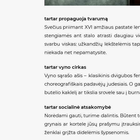
tartar
propaguoja tvarumą
Svečius priimant XVI amžiaus pastate len
stengiamės ant stalo atrasti daugiau v
svarbu viskas: užkandžių lėkštelėmis tap
niekada net nepamatysite.
tartar vyno cirkas
Vyno sąrašo ašis – klasikinis dvigubos f
choreografiškais padavėjų judesiais. O ga
butelio kaklelį ar tikslia srovele sau į bur
tartar socialinė atsakomybė
Norėdami gauti, turime dalintis. Būtent to
grynais ar kortele jūsų prašymu įtrauksi
ženklai grįžta didelėmis šypsenomis.