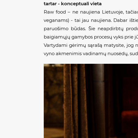
tartar - konceptuali vieta
Raw food – ne naujiena Lietuvoje, tačiau
veganams) - tai jau naujiena. Dabar išti
paruošimo būdas. Šie neapdirbtų produk
baigiamųjų gamybos procesų vyks prie jū
Vartydami gėrimų sąrašą matysite, jog 
vyno akmenimis vadinamų nuosėdų, sudaryt