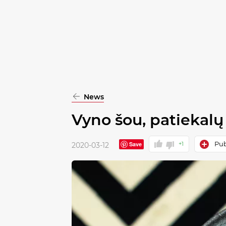
pasirinkimą
Patvirtinti
visus
News
Vyno šou, patiekalų
Pub
Save
+1
2020-03-12