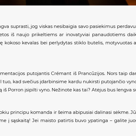
gva suprasti, jog viskas nesibaigia savo pasiekimus perdavus 
ietos iš naujo prikeltiems ar inovatyviai panaudotiems dai
ę kokoso kevalas bei perlydytas stiklo butelis, motyvuotas a
ermentacijos putojantis Crémant iš Prancūzijos. Nors taip d
l tuo, kad svečius įdarbinsime kardu nukirsti putojančio vyno
ną iš Porron įsipilti vyno. Nežinote kas tai? Atėjus bus lengva s
kiu principu komanda ir šeima abipusiai dalinasi sėkme. Jūs i
me į sąskaitą! Jei maisto patirtis buvo ypatinga – galite ju