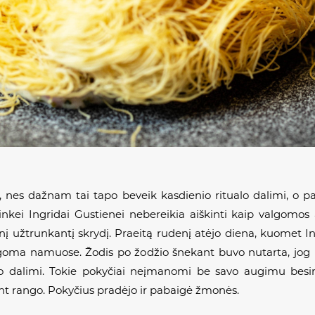
, nes dažnam tai tapo beveik kasdienio ritualo dalimi, o pa
nkei Ingridai Gustienei nebereikia aiškinti kaip valgomos au
nį užtrunkantį skrydį. Praeitą rudenį atėjo diena, kuomet Ing
oma namuose. Žodis po žodžio šnekant buvo nutarta, jog int
o dalimi. Tokie pokyčiai neįmanomi be savo augimu besir
nt rango. Pokyčius pradėjo ir pabaigė žmonės.