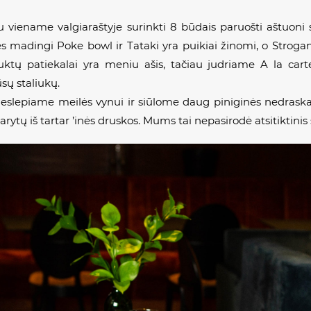
 viename valgiaraštyje surinkti 8 būdais paruošti aštuoni 
es madingi Poke bowl ir Tataki yra puikiai žinomi, o Strogan
tų patiekalai yra meniu ašis, tačiau judriame A la carte b
sų staliukų.
neslepiame meilės vynui ir siūlome daug piniginės nedraska
ų iš tartar ’inės druskos. Mums tai nepasirodė atsitiktinis