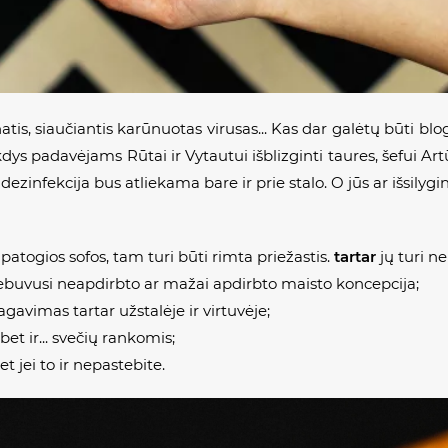
atis, siaučiantis karūnuotas virusas... Kas dar galėtų būti bl
ys padavėjams Rūtai ir Vytautui išblizginti taures, šefui Artūr
ezinfekcija bus atliekama bare ir prie stalo. O jūs ar išsilyg
 patogios sofos, tam turi būti rimta priežastis.
tartar
jų turi ne
ebuvusi neapdirbto ar mažai apdirbto maisto koncepcija;
vimas tartar užstalėje ir virtuvėje;
et ir... svečių rankomis;
 jei to ir nepastebite.