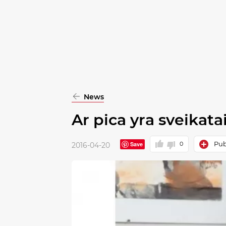
pasirinkimą
Patvirtinti
visus
News
Ar pica yra sveikata
Publ
Save
0
2016-04-20