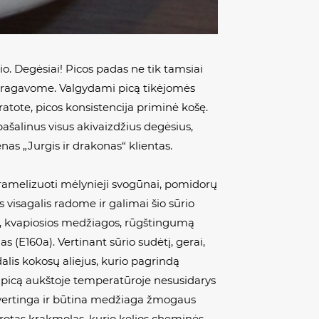
io. Degėsiai! Picos padas ne tik tamsiai
 paragavome. Valgydami picą tikėjomės
atote, picos konsistencija priminė košę.
pašalinus visus akivaizdžius degėsius,
enas „Jurgis ir drakonas“ klientas.
aramelizuoti mėlynieji svogūnai, pomidorų
 visagalis radome ir galimai šio sūrio
a, kvapiosios medžiagos, rūgštingumą
s (E160a). Vertinant sūrio sudėtį, gerai,
lis kokosų aliejus, kurio pagrindą
t picą aukštoje temperatūroje nesusidarys
a vertinga ir būtina medžiaga žmogaus
orotas krakmolas, kurio kelios cheminės