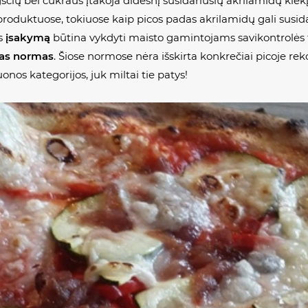
ūgščių bei cukraus įtakoja didesnį susidariusių akrilamidų kiek
oduktuose, tokiuose kaip picos padas akrilamidų gali susidar
us
įsakymą
būtina vykdyti maisto gamintojams savikontrolės 
as normas
. Šiose normose nėra išskirta konkrečiai picoje 
uonos kategorijos, juk miltai tie patys!