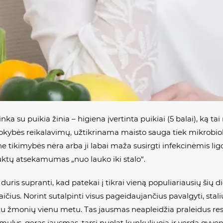
a su puikia žinia – higiena įvertinta puikiai (5 balai), ką tai
kybės reikalavimų, užtikrinama maisto sauga tiek mikrobiolog
e tikimybės nėra arba ji labai maža susirgti infekcinėmis lig
uktų atsekamumas „nuo lauko iki stalo“.
ris supranti, kad patekai į tikrai vieną populiariausių šių 
ičius. Norint sutalpinti visus pageidaujančius pavalgyti, stal
mtu žmonių vienu metu. Tas jausmas neapleidžia praleidus rest
mulys, geras jausmas, tarsi nuolat kunkuliuoja ir verda gyveni