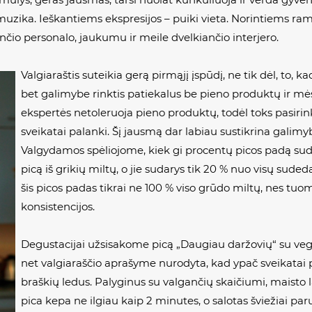
ika. Ieškantiems ekspresijos – puiki vieta. Norintiems ramių 
io personalo, jaukumu ir meile dvelkiančio interjero.
Valgiaraštis suteikia gerą pirmąjį įspūdį, ne tik dėl, to, 
bet galimybe rinktis patiekalus be pieno produktų ir mė
ekspertės netoleruoja pieno produktų, todėl toks pasirink
sveikatai palanki. Šį jausmą dar labiau sustikrina galimy
Valgydamos spėliojome, kiek gi procentų picos padą sudar
picą iš grikių miltų, o jie sudarys tik 20 % nuo visų suded
šis picos padas tikrai ne 100 % viso grūdo miltų, nes tu
konsistencijos.
Degustacijai užsisakome picą „Daugiau daržovių“ su vegan
net valgiaraščio aprašyme nurodyta, kad ypač sveikatai 
braškių ledus. Palyginus su valgančių skaičiumi, maisto l
pica kepa ne ilgiau kaip 2 minutes, o salotas šviežiai pa