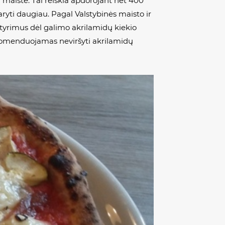
į maiste. Tai reiškia apdorojant net 400
yti daugiau. Pagal Valstybinės maisto ir
tyrimus dėl galimo akrilamidų kiekio
rekomenduojamas neviršyti akrilamidų