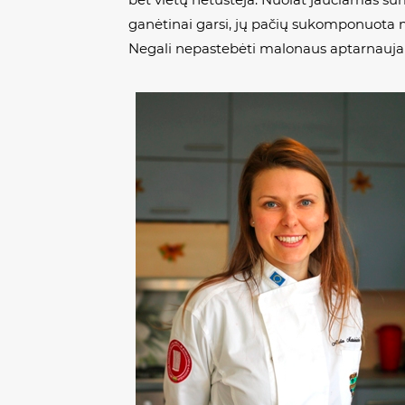
ganėtinai garsi, jų pačių sukomponuota muz
Negali nepastebėti malonaus aptarnaujanč