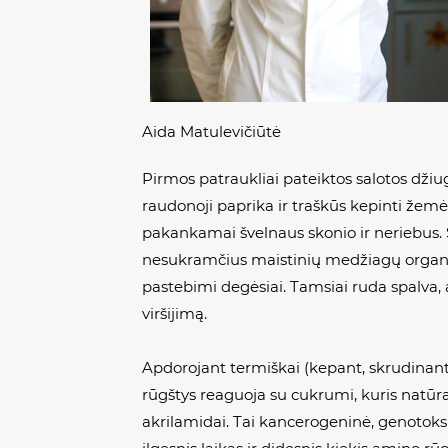
Aida Matulevičiūtė
Pirmos patraukliai pateiktos salotos džiugi
raudonoji paprika ir traškūs kepinti žemė
pakankamai švelnaus skonio ir neriebus.
nesukramčius maistinių medžiagų organiz
pastebimi degėsiai. Tamsiai ruda spalv
viršijimą.
Apdorojant termiškai (kepant, skrudinan
rūgštys reaguoja su cukrumi, kuris natūr
akrilamidai. Tai kancerogeninė, genotok