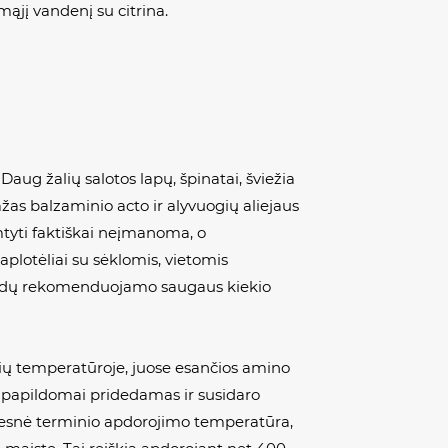
ąjį vandenį su citrina.
Daug žalių salotos lapų, špinatai, šviežia
žas balzaminio acto ir alyvuogių aliejaus
tyti faktiškai neįmanoma, o
lotėliai su sėklomis, vietomis
amidų rekomenduojamo saugaus kiekio
ių temperatūroje, juose esančios amino
r papildomai pridedamas ir susidaro
štesnė terminio apdorojimo temperatūra,