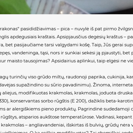
 drakonas“ pasididžiavimas – pica – nuvylė iš pat pirmo žvilgsn
anglis apdegusiais kraštais. Apsipjausčius degėsių kraštus –
 bet pasijaučiame tarsi valgydami košę. Taip, Jūs gerai supr
s, vandeninga, tąsi, nors ir sunkiai sekėsi ją pjaustyti, bet 
kur maisto tausojimas? Apsidairius aplinkui, taip elgėsi ne vi
gų turinčių viso grūdo miltų, raudonoji paprika, cukinija, k
adavėjas supažindino su sūrio pavadinimu). Žinoma, internetas
 aliejus, modifikuotas krakmolas, krakmolas, joduota drusk
30), konservantas sorbo rūgštis (E 200), dažiklis beta-karotina
ems ar alergiškiems pieno produktų. Pagrindinė sudedamoji da
ų rūgštys, atsparios aukštose temperatūrose. Vadinasi, kepan
rakmolas – angliavandeniai, išskirtas iš bulvių, grūdų nėr
ai virškinimas. O ką reiškia modifikuotas? Tai chemiškai apd