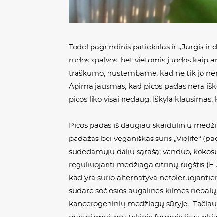
Todėl pagrindinis patiekalas ir „Jurgis ir
rudos spalvos, bet vietomis juodos kaip 
traškumo, nustembame, kad ne tik jo nėra,
Apima jausmas, kad picos padas nėra iškepę
picos liko visai nedaug. Iškyla klausimas, 
Picos padas iš daugiau skaidulinių medžia
padažas bei veganiškas sūris „Violife“ (p
sudedamųjų dalių sąrašą: vanduo, kokosų
reguliuojanti medžiaga citrinų rūgštis (E 3
kad yra sūrio alternatyva netoleruojanti
sudaro sočiosios augalinės kilmės riebal
kancerogeninių medžiagų sūryje. Tačiau k
organizmui, nes tokioje formoje jis sunki