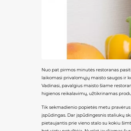
Nuo pat pirmos minutės restoranas pasitink
laikomasi privalomųjų maisto saugos ir ko
Vadinasi, pavalgius maisto šiame restoran
higienos reikalavimų, užtikrinamas prod
Tik sekmadienio popietės metu pravėrus du
įspūdingas. Dar įspūdingesnis staliukų ska
pietaujantis prie vieno stalo su kokiu ši
bet vietų netuštėja. Nuolat jaučiamas šur