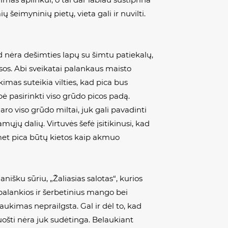
šeimyninių pietų, vieta gali ir nuvilti.
kad nėra dešimties lapų su šimtu patiekalų,
sos. Abi sveikatai palankaus maisto
imas suteikia vilties, kad pica bus
bė pasirinkti viso grūdo picos padą.
o viso grūdo miltai, juk gali pavadinti
amųjų dalių. Virtuvės šefė įsitikinusi, kad
omet pica būtų kietos kaip akmuo
išku sūriu, „Žaliasias salotas“, kurios
palankios ir šerbetinius mango bei
aukimas neprailgsta. Gal ir dėl to, kad
ruošti nėra juk sudėtinga. Belaukiant