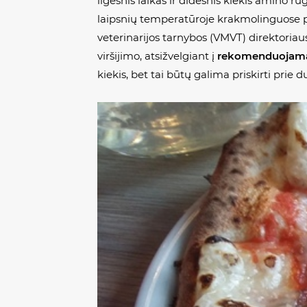
ilgesnis laikas ir didesnis kiekis amino r
laipsnių temperatūroje krakmolinguose pr
veterinarijos tarnybos (VMVT) direktoria
viršijimo, atsižvelgiant į
rekomenduojam
kiekis, bet tai būtų galima priskirti prie d