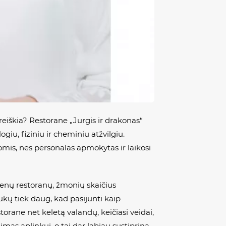
 reiškia? Restorane „Jurgis ir drakonas“
iu, fiziniu ir cheminiu atžvilgiu.
omis, nes personalas apmokytas ir laikosi
dienų restoranų, žmonių skaičius
iukų tiek daug, kad pasijunti kaip
orane net keletą valandų, keičiasi veidai,
mas aplinkui, o tai dar labiau sustiprina