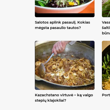
Salotos aplink pasaulį. Kokias
Vasa
mėgsta pasaulio tautos?
šalt
būna
Kazachstano virtuvė – ką valgo
Port
stepių klajokliai?