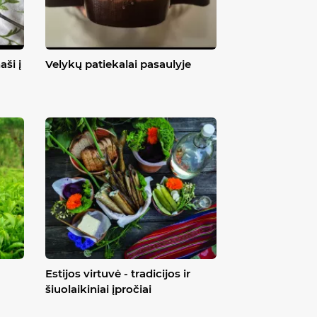
aši į
Velykų patiekalai pasaulyje
Estijos virtuvė - tradicijos ir
šiuolaikiniai įpročiai