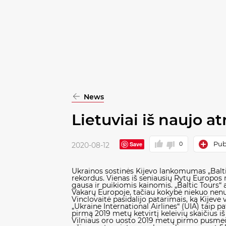
pasirinkimą
Patvirtinti
visus
News
Lietuviai iš naujo a
Publ
Save
0
2020-08-12
Ukrainos sostinės Kijevo lankomumas „Baltic Tours“ ir „Ukraine International Airlines“ (UIA) duomenimis pastaruoju metu muša savaitgalio kelionių rekordus. Vienas iš seniausių Rytų Europos miestų, dažnai tituluojamas slavų kultūros centru ir muziejumi po atviru dangumi, Kijevas vilioja pramogų gausa ir puikiomis kainomis. „Baltic Tours“ atstovė Danielė Vinclovaitė tikina, kad pramogos, maistas ir apgyvendinimas Kijeve kainuoja mažiau negu Vakarų Europoje, tačiau kokybė niekuo nenusileidžia kitoms šalims. Todėl tai tapo itin pamėgta kryptimi norintiems tiesiog pabėgti savaitgaliui. D. Vinclovaitė pasidalijo patarimais, ką Kijeve verta pamatyti ir išbandyti tiems, kas šį miestą aplankys nebūtinai pirmąjį kartą. Ukrainos avialinijos „Ukraine International Airlines“ (UIA) taip pat pastebėjo išaugusį Kijevo populiarumą. Kaip teigia UIA pardavimų vadovė Lietuvoje Vilma Rudžionytė, per pirmą 2019 metų ketvirtį keleivių skaičius iš Vilniaus į Kijevo Boryspolio oro uostą ir Ukrainos teritoriją išaugo 16 proc., lyginant su 2018 metais. Pagal Vilniaus oro uosto 2019 metų pirmo pusmečio statistikos duomenis, tarp visų skrydžių iš Vilniaus, išvykimų į Kijevą skaičius išaugo 2 proc. ir dabar užima antrą vietą pagal populiarumą: net 5,74 proc. visų keleivių, keliaujančių iš Vilniaus, renkasi Kijevo kryptį. Namų darbai Prieš kelionę į Kijevą D. Vinclovaitė rekomenduoja atlikti namų darbus ir susidaryti planą bei sąrašą objektų, kuriuos norėsite aplankyti. Tai padės nesiblaškyti ir negaišti laiko veiklos paieškoms pačios kelionės metu. Jeigu pageidaujamos aplankyti vietos yra nutolusios viena nuo kitos, tuomet iš anksto suplanuokite jų eiliškumą ir transporto priemones. Kelionės tikslas gali būti ne vien architektūra, kultūra ir menas – verta išbandyti ir gastronominį turizmą bei numatyti sąrašą restoranėlių, kavinių ir kepyklėlių, kur užsukti gardžios kakavos, burnoje tirpstančių bandelių arba tradicinio Kijevo kotleto. Gatvių ir gatvelių labirintai „Visas Kijevas yra spalvingas miestas, kuriame gatvės ir gatvelės yra gražios ir skirtingos, nei vienoje iš jų nerasite vienodo pastato. Viešint Kijeve ypač rekomenduojama pasivaikščioti po gatveles aplink Kiiev Pechersk Lavra. Gatvelės persipynusios su miesto istorija, o po jomis yra pasislėpusios katakombos ir kitos įdomybės. Pavyzdžiui, kylant nuo Maidano aikštės link princesės Olgos paminklo ant vieno namo sienos galima rasti lietuvės Eglės Žvirblytės piešinį“, – pasakoja kelionių ekspertė. Sunku aplenkti pagrindinę miesto gatvę Chresčatik. Joje įsikūrusios valdžios įstaigos, įvairios organizacijos, biurai. Keliaujant šia gatve galima ne tik susipažinti su istoriniais statiniais ir pasigrožėti fontanais, tačiau ir apsipirkti. Tik neapsigaukite, tai yra vieta, kur pirkiniai nebus pigūs, prieš dešimtmetį Chresčatik gatvė net pateko į 20-ies brangiausių prekybinių Europos gatvių sąrašą. Kur kas kitokia yra Andriejaus gatvė – „Andrejevski Spusk”. Žemyn vedanti gatvė jungia viršuti