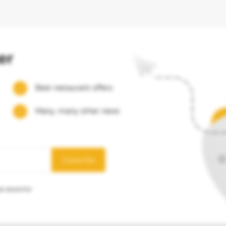
er
Best restaurant offers
Many, many other news
Subscribe
e stored for