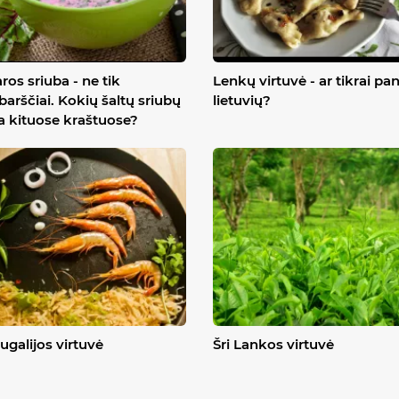
ros sriuba - ne tik
Lenkų virtuvė - ar tikrai pan
ibarščiai. Kokių šaltų sriubų
lietuvių?
 kituose kraštuose?
ugalijos virtuvė
Šri Lankos virtuvė