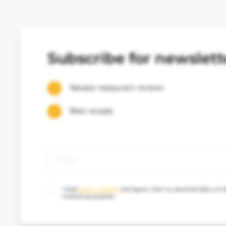
Subscribe for newslett
Newest restaurant reviews
Best recipes
I read
privacy policies
and agree, that my personal data will b
marketing purpose.