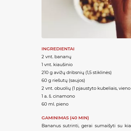
INGREDIENTAI
2 vnt. bananų
1 vnt. kiaušinio
210 g avižų dribsnių (1,5 stiklinės)
60 g riešutų (saujos)
2 vnt. obuolių (1 pjaustyto kubeliais, vien
1 a. š. cinamono
60 ml. pieno
GAMINIMAS (40 MIN)
Bananus sutrinti, gerai sumaišyti su kia