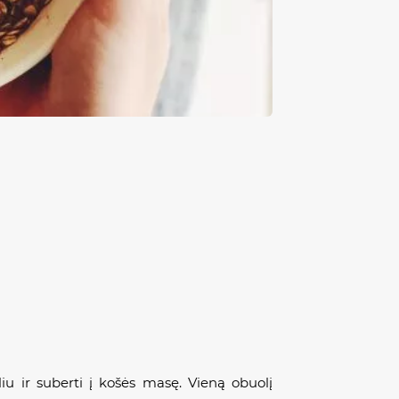
liu ir suberti į košės masę. Vieną obuolį