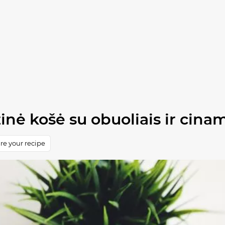
žinė košė su obuoliais ir cin
re your recipe