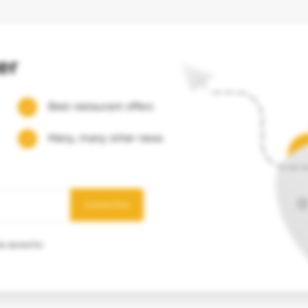
er
Best restaurant offers
Many, many other news
Subscribe
e stored for