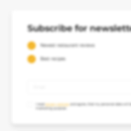
Subscribe for newslett
Newest restaurant reviews
Best recipes
I read
privacy policies
and agree, that my personal data will b
marketing purpose.