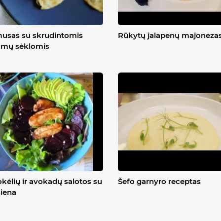
usas su skrudintomis
Rūkytų jalapenų majoneza
amų sėklomis
kėlių ir avokadų salotos su
Šefo garnyro receptas
šiena