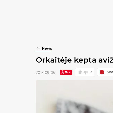
pasirinkimą
Patvirtinti
visus
News
Orkaitėje kepta avi
Sha
Save
0
2018-09-05