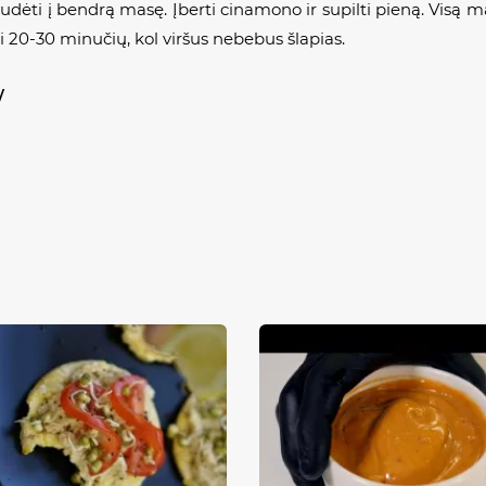
 sudėti į bendrą masę. Įberti cinamono ir supilti pieną. Visą 
pti 20-30 minučių, kol viršus nebebus šlapias.
/