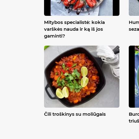
Mitybos specialistė: kokia
Hum
varškės nauda ir ką iš jos
sez
gaminti?
Čili troškinys su moliūgais
Buro
triu