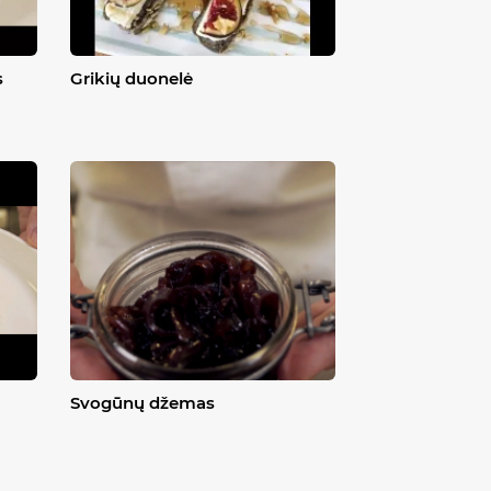
s
Grikių duonelė
Svogūnų džemas