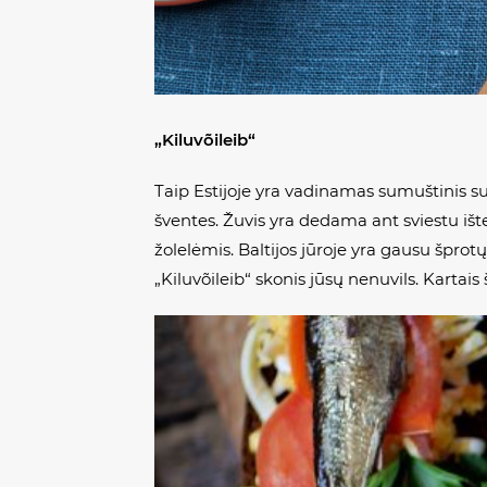
„Kiluvõileib“
Taip Estijoje yra vadinamas sumuštinis su
šventes. Žuvis yra dedama ant sviestu ište
žolelėmis. Baltijos jūroje yra gausu šprotų
„Kiluvõileib“ skonis jūsų nenuvils. Kartais