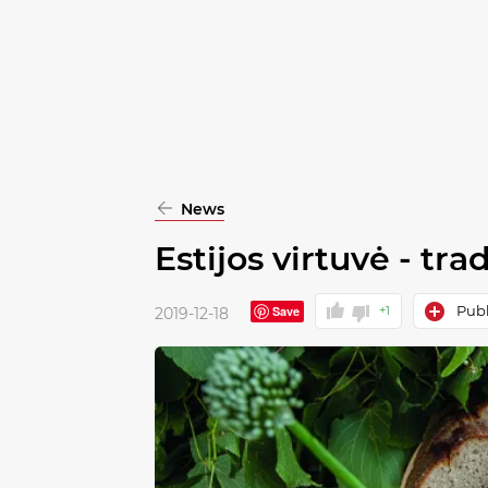
pasirinkimą
Patvirtinti
visus
News
Estijos virtuvė - trad
Publ
Save
+1
2019-12-18