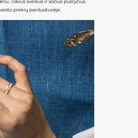
ienu. Tokius sveikus ir sočius pusryčius
maisto prekių parduotuvėje.