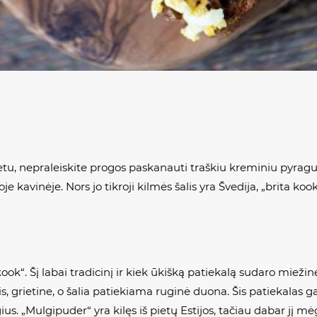
metu, nepraleiskite progos paskanauti traškiu kreminiu pyrag
je kavinėje. Nors jo tikroji kilmės šalis yra Švedija, „brita koo
kook“. Šį labai tradicinį ir kiek ūkišką patiekalą sudaro mieži
grietine, o šalia patiekiama ruginė duona. Šis patiekalas gali 
us. „Mulgipuder“ yra kilęs iš pietų Estijos, tačiau dabar jį mėg