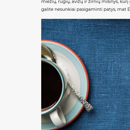
miežių, rugių, avižų ir žirnių mišinys, kur
galite nesunkiai pasigaminti patys, mat 