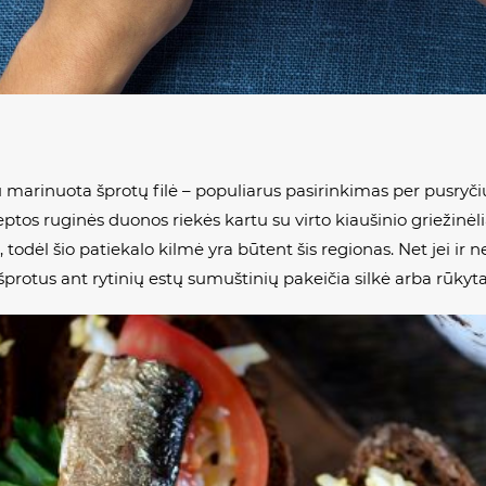
 marinuota šprotų filė – populiarus pasirinkimas per pusryči
ptos ruginės duonos riekės kartu su virto kiaušinio griežinėlia
, todėl šio patiekalo kilmė yra būtent šis regionas. Net jei ir 
 šprotus ant rytinių estų sumuštinių pakeičia silkė arba rūkyta 