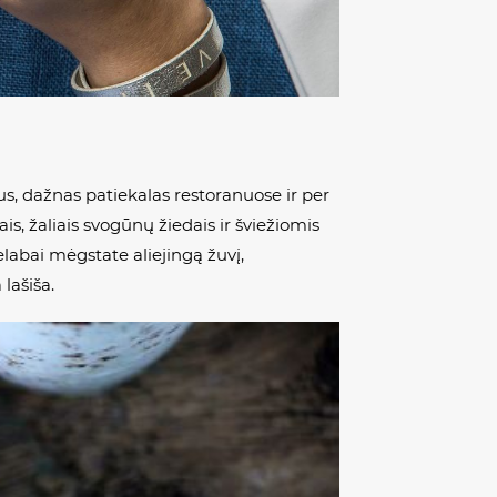
us, dažnas patiekalas restoranuose ir per
is, žaliais svogūnų žiedais ir šviežiomis
nelabai mėgstate aliejingą žuvį,
lašiša.