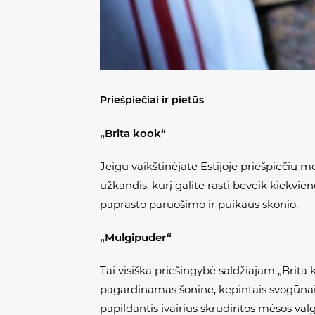
Priešpiečiai ir pietūs
„Brita kook“
Jeigu vaikštinėjate Estijoje priešpiečių 
užkandis, kurį galite rasti beveik kiekvieno
paprasto paruošimo ir puikaus skonio.
„Mulgipuder“
Tai visiška priešingybė saldžiajam „Brita 
pagardinamas šonine, kepintais svogūnais, 
papildantis įvairius skrudintos mėsos valgi