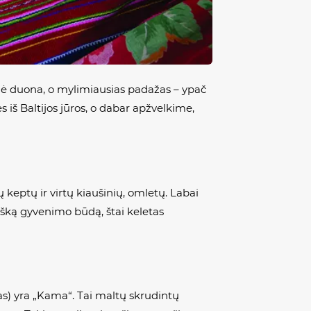
ginė duona, o mylimiausias padažas – ypač
s iš Baltijos jūros, o dabar apžvelkime,
 keptų ir virtų kiaušinių, omletų. Labai
tišką gyvenimo būdą, štai keletas
as) yra „Kama“. Tai maltų skrudintų