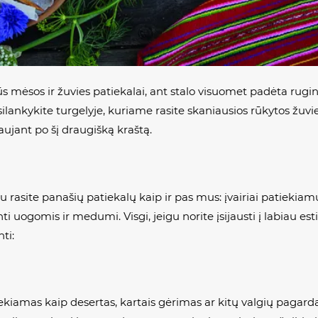
iebūs mėsos ir žuvies patiekalai, ant stalo visuomet padėta ru
psilankykite turgelyje, kuriame rasite skaniausios rūkytos žuvie
aujant po šį draugišką kraštą.
 rasite panašių patiekalų kaip ir pas mus: įvairiai patiekiamų
ti uogomis ir medumi. Visgi, jeigu norite įsijausti į labiau es
ti:
ekiamas kaip desertas, kartais gėrimas ar kitų valgių pagard