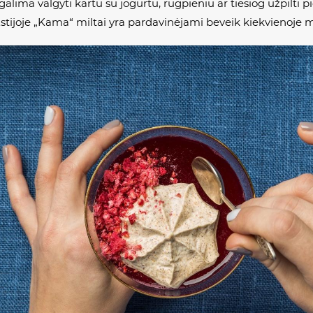
į galima valgyti kartu su jogurtu, rugpieniu ar tiesiog užpilti p
Estijoje „Kama“ miltai yra pardavinėjami beveik kiekvienoje 