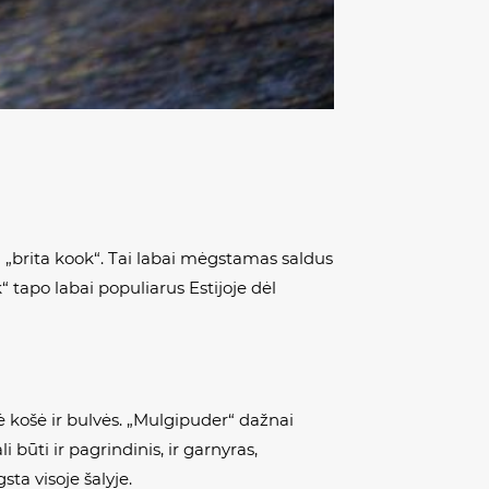
u „brita kook“. Tai labai mėgstamas saldus
k“ tapo labai populiarus Estijoje dėl
nė košė ir bulvės. „Mulgipuder“ dažnai
būti ir pagrindinis, ir garnyras,
sta visoje šalyje.