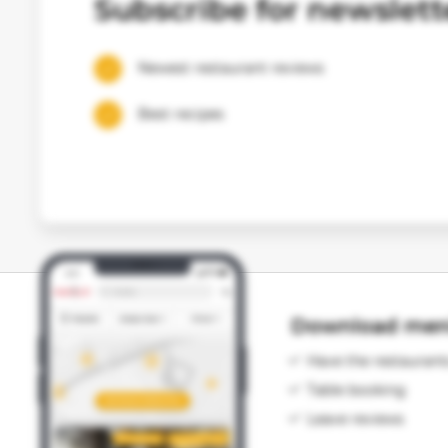
Subscribe for newslett
Newest restaurant reviews
Best recipes
Download meni
Have the restaurant
Table booking
Leave reviews