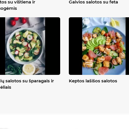
tos su vištiena ir
Gaivios salotos su feta
uogėmis
ių salotos su šparagais ir
Keptos lašišos salotos
ėliais