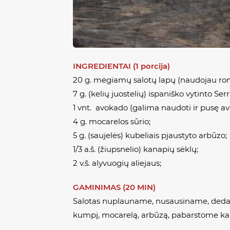
INGREDIENTAI (1 porcija)
20 g. mėgiamų salotų lapų (naudojau ro
7 g. (kelių juostelių) ispaniško vytinto Se
1 vnt. avokado (galima naudoti ir pusę a
4 g. mocarelos sūrio;
5 g. (saujelės) kubeliais pjaustyto arbūzo;
1/3 a.š. (žiupsnelio) kanapių sėklų;
2 v.š. alyvuogių aliejaus;
GAMINIMAS (20 MIN)
Salotas nuplauname, nusausiname, dedame
kumpį, mocarelą, arbūzą, pabarstome kan