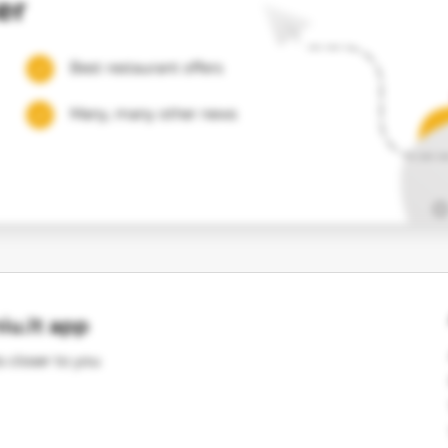
er
Best restaurant offers
Many, many other news
u.lt app
s closer to you