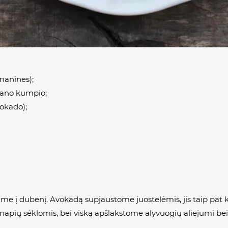
manines);
rrano kumpio;
vokado);
 į dubenį. Avokadą supjaustome juostelėmis, jis taip pat k
apių sėklomis, bei viską apšlakstome alyvuogių aliejumi bei