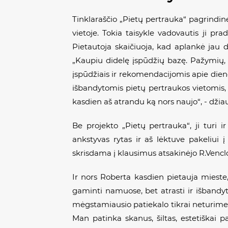
Tinklaraščio „Pietų pertrauka“ pagrindin
vietoje. Tokia taisykle vadovautis ji pr
Pietautoja skaičiuoja, kad aplankė jau d
„Kaupiu didelę įspūdžių bazę. Pažymių, 
įspūdžiais ir rekomendacijomis apie dienos
išbandytomis pietų pertraukos vietomis,
kasdien aš atrandu ką nors naujo“, - džia
Be projekto „Pietų pertrauka“, ji turi 
ankstyvas rytas ir aš lėktuve pakeliui į
skrisdama į klausimus atsakinėjo R.Vencl
Ir nors Roberta kasdien pietauja mieste
gaminti namuose, bet atrasti ir išbandyti
mėgstamiausio patiekalo tikrai neturime
Man patinka skanus, šiltas, estetiškai 