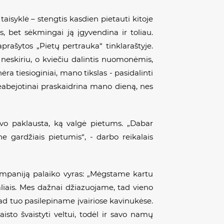
 taisyklė
– stengtis kasdien pietauti kitoje
s, bet sėkmingai ją įgyvendina ir toliau.
prašytos „Pietų pertrauka“ tinklaraštyje.
neskiriu, o kviečiu dalintis nuomonėmis,
ra tiesioginiai, mano tikslas - pasidalinti
eabejotinai praskaidrina mano dieną, nes
buvo paklausta, ką valgė pietums. „Dabar
ne gardžiais pietumis“, - darbo reikalais
kompaniją palaiko vyras: „Mėgstame kartu
aliais. Mes dažnai
džiazuojame
, tad vieno
d tuo pasilepiname įvairiose kavinukėse.
sto švaistyti veltui, todėl ir savo namų