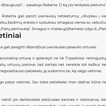
 džiaugiuosi“, - pasakojo Roberta. O ką jūs renkatės pietums
Roberta gali patirti įvairiausių netikėtumų: „Atvykau į vie
vaikų žaidimų erdvės ir sulaukiau smagaus vienos su vaikuči
į „Pietų pertrauką“. Smagus ir mielas grįžtamasis ryšys iš „P
etiniai
gali pasigirti išbandžiusi įvairiausias pasaulio virtuves.
acionalinę virtuvę ir aplankyti ne tik Tripadvisor reitinguot
lių virtuvių įvairovė, tad kartais net nereikia toli kažkur keli
neįprasčiausio patiekalo, ją sudomins tai, ką valgo vietiniai.
algo patys vietiniai. Jau tokie patiekalai man dažnai būna ne
etoli jos darbovietės įsikūrusias kavines ir restoranus, t
rė dar neaplankytų ar neaprašytų vietų sąrašą ir pagal darbo