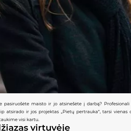
 pasiruošėte maisto ir jo atsinešėte į darbą? Profesionali
Taip atsirado ir jos projektas „Pietų pertrauka“, tarsi viena
etaukime visi kartu.
džiazas virtuvėje