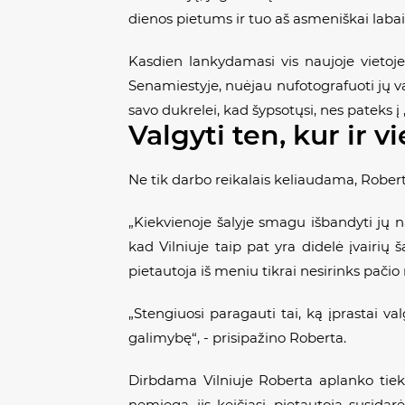
dienos pietums ir tuo aš asmeniškai labai
Kasdien lankydamasi vis naujoje vietoje 
Senamiestyje, nuėjau nufotografuoti jų 
savo dukrelei, kad šypsotųsi, nes pateks 
Valgyti ten, kur ir vi
Ne tik darbo reikalais keliaudama, Roberta 
„Kiekvienoje šalyje smagu išbandyti jų n
kad Vilniuje taip pat yra didelė įvairių ša
pietautoja iš meniu tikrai nesirinks pačio 
„Stengiuosi paragauti tai, ką įprastai v
galimybę“, - prisipažino Roberta.
Dirbdama Vilniuje Roberta aplanko tiek n
nemiega, jis keičiasi, pietautoja susida