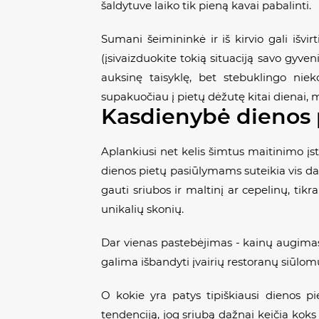
šaldytuve laiko tik pieną kavai pabalinti.
Sumani šeimininkė ir iš kirvio gali išvir
(įsivaizduokite tokią situaciją savo gyven
auksinę taisyklę, bet stebuklingo nie
supakuočiau į pietų dėžutę kitai dienai, m
Kasdienybė dienos p
Aplankiusi net kelis šimtus maitinimo įs
dienos pietų pasiūlymams suteikia vis daug
gauti sriubos ir maltinį ar cepelinų, tikr
unikalių skonių.
Dar vienas pastebėjimas - kainų augimas,
galima išbandyti įvairių restoranų siūlomus
O kokie yra patys tipiškiausi dienos pi
tendenciją, jog sriubą dažnai keičia koks 