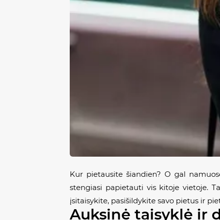
Kur pietausite šiandien? O gal namuose
stengiasi papietauti vis kitoje vietoje. 
įsitaisykite, pasišildykite savo pietus ir pi
Auksinė taisyklė ir 