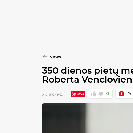
pasirinkimą
Patvirtinti
visus
News
350 dienos pietų me
Roberta Venclovien
Pub
Save
+3
2018-04-05