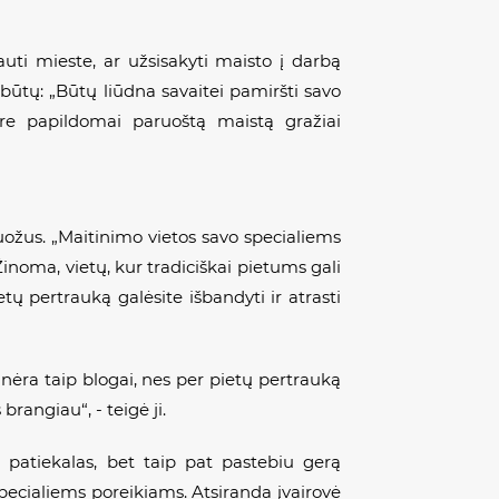
tauti mieste, ar užsisakyti maisto į darbą
u būtų: „Būtų liūdna savaitei pamiršti savo
are papildomai paruoštą maistą gražiai
uožus. „Maitinimo vietos savo specialiems
Žinoma, vietų, kur tradiciškai pietums gali
etų pertrauką galėsite išbandyti ir atrasti
nėra taip blogai, nes per pietų pertrauką
brangiau“, - teigė ji.
s patiekalas, bet taip pat pastebiu gerą
 specialiems poreikiams. Atsiranda įvairovė