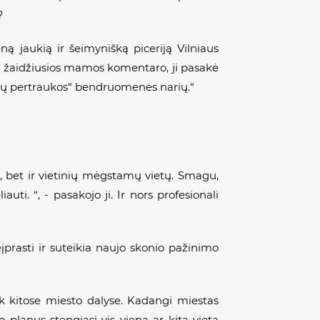
?
ną jaukią ir šeimynišką piceriją Vilniaus
u žaidžiusios mamos komentaro, ji pasakė
ietų pertraukos“ bendruomenės narių.“
ų, bet ir vietinių mėgstamų vietų. Smagu,
auti. “, - pasakojo ji. Ir nors profesionali
įprasti ir suteikia naujo skonio pažinimo
iek kitose miesto dalyse. Kadangi miestas
 planus stengiasi vis vieną ar kitą vietą