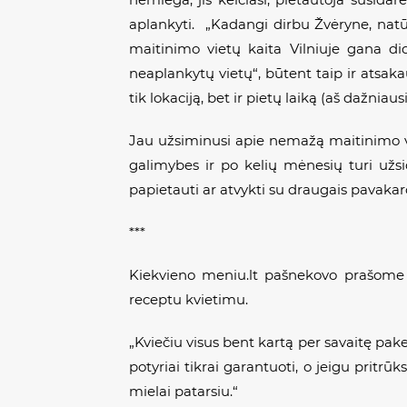
aplankyti. „Kadangi dirbu Žvėryne, natū
maitinimo vietų kaita Vilniuje gana di
neaplankytų vietų“, būtent taip ir atsaka
tik lokaciją, bet ir pietų laiką (aš dažniaus
Jau užsiminusi apie nemažą maitinimo vie
galimybes ir po kelių mėnesių turi užsi
papietauti ar atvykti su draugais pavakaro
***
Kiekvieno meniu.lt pašnekovo prašome p
receptu kvietimu.
„Kviečiu visus bent kartą per savaitę pakei
potyriai tikrai garantuoti, o jeigu pritrūk
mielai patarsiu.“