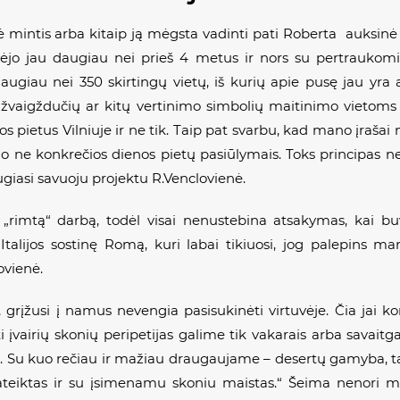
ė mintis arba kitaip ją mėgsta vadinti pati Roberta
auksinė
adėjo jau daugiau nei prieš 4 metus ir nors su pertraukomi
augiau nei 350 skirtingų vietų, iš kurių apie pusę jau yra a
žvaigždučių ar kitų vertinimo simbolių maitinimo vietoms 
 pietus Vilniuje ir ne tik. Taip pat svarbu, kad mano įrašai nė
 o ne konkrečios dienos pietų pasiūlymais. Toks principas n
ugiasi savuoju projektu R.Venclovienė.
ir „rimtą“ darbą, todėl visai nenustebina atsakymas, kai 
 Italijos sostinę Romą, kuri labai tikiuosi, jog palepins ma
ovienė.
, grįžusi į namus nevengia pasisukinėti virtuvėje. Čia jai 
 įvairių skonių peripetijas galime tik vakarais arba savaitg
. Su kuo rečiau ir mažiau draugaujame – desertų gamyba, ta
pateiktas ir su įsimenamu skoniu maistas.“ Šeima nenori mai