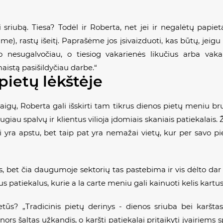
ti sriubą. Tiesa? Todėl ir Roberta, net jei ir negalėtų papie
ime), rastų išeitį. Paprašėme jos įsivaizduoti, kas būtų, jeig
ko nesugalvočiau, o tiesiog vakarienės likučius arba vak
aistą pasišildyčiau darbe.“
ietų lėkštėje
taigų, Roberta gali išskirti tam tikrus dienos pietų meniu br
iau spalvų ir klientus vilioja įdomiais skaniais patiekalais. 
ai yra apstu, bet taip pat yra nemažai vietų, kur per savo pi
 bet čia daugumoje sektorių tas pastebima ir vis dėlto dar 
 patiekalus, kurie a la carte meniu gali kainuoti kelis kartus 
etūs? „Tradicinis pietų derinys - dienos sriuba bei karšta
nors šaltas užkandis, o karšti patiekalai pritaikyti įvairiems