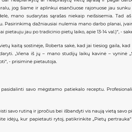
ralu, jog šiame ir aplinkui esančiuose rajonuose jau sunku 
delė, mano sudarytas sąrašas niekaip neišsisemia. Tad a
u. Pasirinkimą dažniausiai nulemia mano darbo planai, įvairū
iai pietauju jau po tradicinio pietų laiko, apie 13-14 val.)“, - sa
tų kaitą sostinėje, Roberta sakė, kad jai tiesiog gaila, kad 
daryti. „Viena iš jų – mano studijų laikų kavinė – vyninė
ti“, - prisiminė pietautoja.
asidalinti savo mėgstamo patiekalo receptu. Profesionali 
sti savo rutiną ir įpročius bei išbandyti vis naują vietą savo
site idėjų, kur papietauti rytoj, patikrinkite „Pietų pertrauk