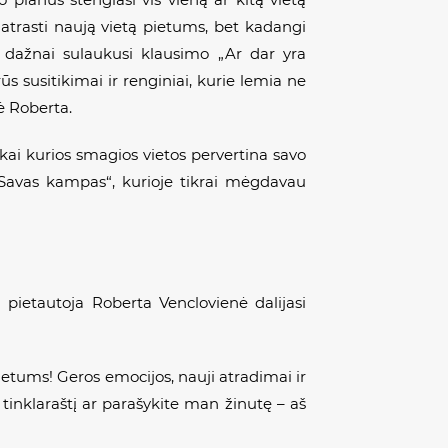
atrasti naują vietą pietums, bet kadangi
š dažnai sulaukusi klausimo „Ar dar yra
s susitikimai ir renginiai, kurie lemia ne
kė Roberta.
kai kurios smagios vietos pervertina savo
 „Savas kampas“, kurioje tikrai mėgdavau
pietautoja Roberta Venclovienė dalijasi
 pietums! Geros emocijos, nauji atradimai ir
a“ tinklaraštį ar parašykite man žinutę – aš