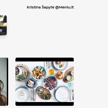
Kristina Šapytė @Meniu.lt