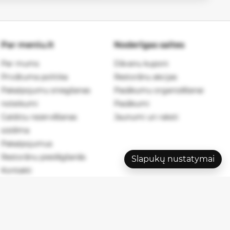
Par meniu.lt
Noderīgas saites
Par mums
Dāvanu kuponi
Privātuma politika
Restorānu akcijas
Pakalpojumu sniegšanas
Pasākumu organizēšanai
noteikumi
Pasākumi
Galdiņu rezervēšanas
Jaunumi un raksti
sistēma
Pakalpojumus
Restorānu pieslēgšanās
Slapukų nustatymai
Kontakti
6 meniu.lt. Visas tiesības aizsargātas.
Privātuma politika
.