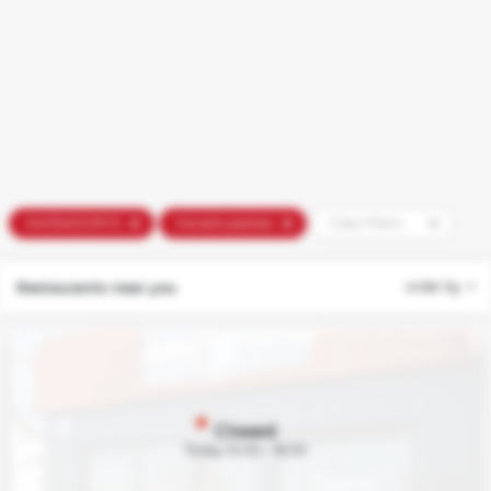
Slapukų
KAIŠIADORYS
Karaite pasties
Clear filters
nustatymai
Naudojame
Restaurants near you
order by
būtinuosius
slapukus,
kad
svetainė
veiktų
Closed
tinkamai.
Today 10:00 – 16:00
Su