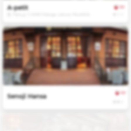
A-petit
3.3
€
€
€
Plytų g. 7, 00195 Palanga, Lietuva, PALANGA
3.3
Senoji Hansa
€
€
€