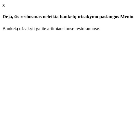
x
Deja, šis restoranas neteikia banketų užsakymo paslaugos Meniu.l
Banketą užsakyti galite artimiausiuose restoranuose.