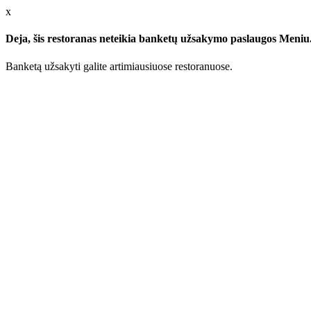
x
Deja, šis restoranas neteikia banketų užsakymo paslaugos Meniu.l
Banketą užsakyti galite artimiausiuose restoranuose.