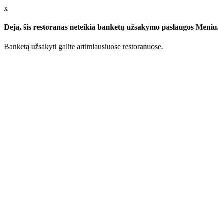
x
Deja, šis restoranas neteikia banketų užsakymo paslaugos Meniu.l
Banketą užsakyti galite artimiausiuose restoranuose.