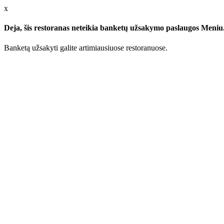
x
Deja, šis restoranas neteikia banketų užsakymo paslaugos Meniu.l
Banketą užsakyti galite artimiausiuose restoranuose.