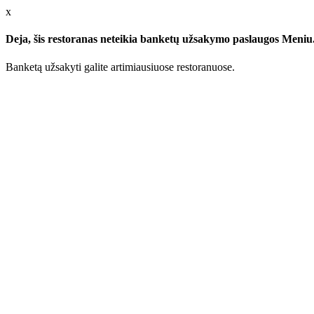
x
Deja, šis restoranas neteikia banketų užsakymo paslaugos Meniu.l
Banketą užsakyti galite artimiausiuose restoranuose.