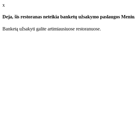
x
Deja, šis restoranas neteikia banketų užsakymo paslaugos Meniu.l
Banketą užsakyti galite artimiausiuose restoranuose.