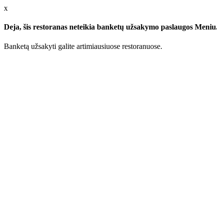
x
Deja, šis restoranas neteikia banketų užsakymo paslaugos Meniu.l
Banketą užsakyti galite artimiausiuose restoranuose.