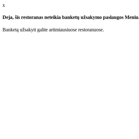
x
Deja, šis restoranas neteikia banketų užsakymo paslaugos Meniu.l
Banketą užsakyti galite artimiausiuose restoranuose.