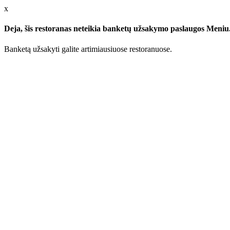
x
Deja, šis restoranas neteikia banketų užsakymo paslaugos Meniu.l
Banketą užsakyti galite artimiausiuose restoranuose.