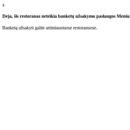
x
Deja, šis restoranas neteikia banketų užsakymo paslaugos Meniu.l
Banketą užsakyti galite artimiausiuose restoranuose.