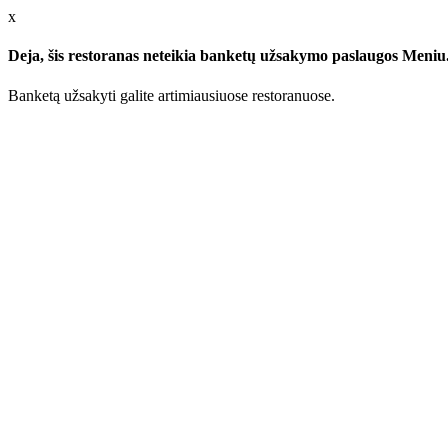
x
Deja, šis restoranas neteikia banketų užsakymo paslaugos Meniu.l
Banketą užsakyti galite artimiausiuose restoranuose.