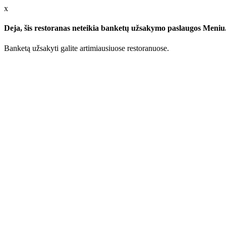
x
Deja, šis restoranas neteikia banketų užsakymo paslaugos Meniu.l
Banketą užsakyti galite artimiausiuose restoranuose.