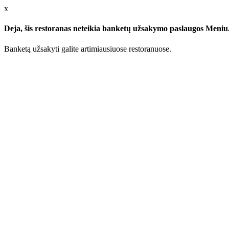
x
Deja, šis restoranas neteikia banketų užsakymo paslaugos Meniu.l
Banketą užsakyti galite artimiausiuose restoranuose.