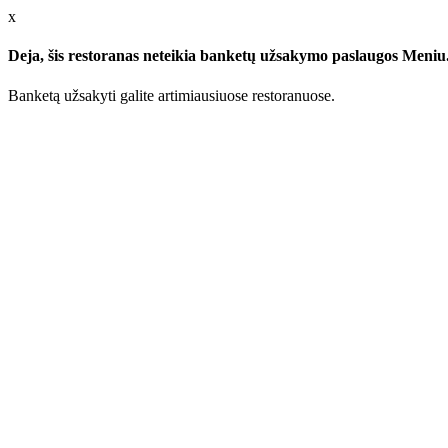
x
Deja, šis restoranas neteikia banketų užsakymo paslaugos Meniu.l
Banketą užsakyti galite artimiausiuose restoranuose.