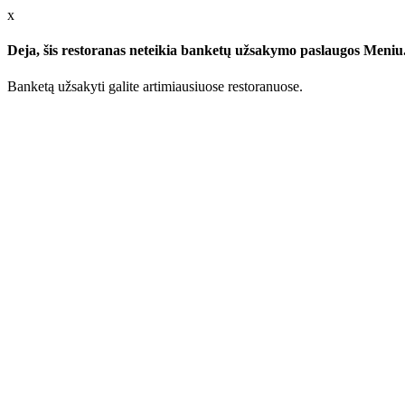
x
Deja, šis restoranas neteikia banketų užsakymo paslaugos Meniu.l
Banketą užsakyti galite artimiausiuose restoranuose.