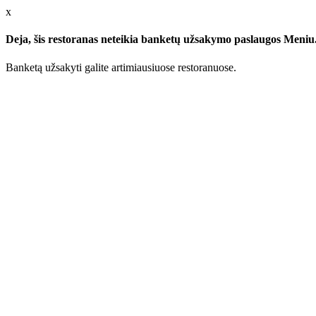
x
Deja, šis restoranas neteikia banketų užsakymo paslaugos Meniu.l
Banketą užsakyti galite artimiausiuose restoranuose.