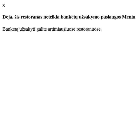
x
Deja, šis restoranas neteikia banketų užsakymo paslaugos Meniu.l
Banketą užsakyti galite artimiausiuose restoranuose.