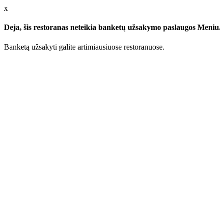
x
Deja, šis restoranas neteikia banketų užsakymo paslaugos Meniu.l
Banketą užsakyti galite artimiausiuose restoranuose.