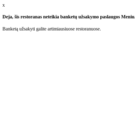
x
Deja, šis restoranas neteikia banketų užsakymo paslaugos Meniu.l
Banketą užsakyti galite artimiausiuose restoranuose.